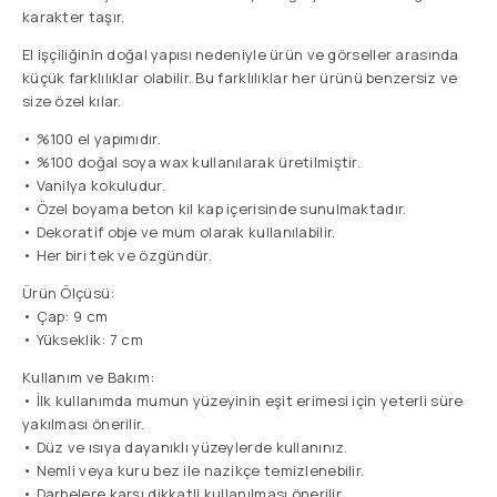
karakter taşır.
El işçiliğinin doğal yapısı nedeniyle ürün ve görseller arasında
küçük farklılıklar olabilir. Bu farklılıklar her ürünü benzersiz ve
size özel kılar.
• %100 el yapımıdır.
• %100 doğal soya wax kullanılarak üretilmiştir.
• Vanilya kokuludur.
• Özel boyama beton kil kap içerisinde sunulmaktadır.
• Dekoratif obje ve mum olarak kullanılabilir.
• Her biri tek ve özgündür.
Ürün Ölçüsü:
• Çap: 9 cm
• Yükseklik: 7 cm
Kullanım ve Bakım:
• İlk kullanımda mumun yüzeyinin eşit erimesi için yeterli süre
yakılması önerilir.
• Düz ve ısıya dayanıklı yüzeylerde kullanınız.
• Nemli veya kuru bez ile nazikçe temizlenebilir.
• Darbelere karşı dikkatli kullanılması önerilir.