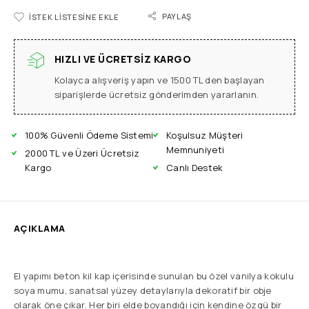
PAYLAŞ
İSTEK LISTESINE EKLE
HIZLI VE ÜCRETSIZ KARGO
Kolayca alışveriş yapın ve 1500 TL den başlayan
siparişlerde ücretsiz gönderimden yararlanın.
100% Güvenli Ödeme Sistemi
Koşulsuz Müşteri
Memnuniyeti
2000 TL ve Üzeri Ücretsiz
Kargo
Canlı Destek
AÇIKLAMA
El yapımı beton kil kap içerisinde sunulan bu özel vanilya kokulu
soya mumu, sanatsal yüzey detaylarıyla dekoratif bir obje
olarak öne çıkar. Her biri elde boyandığı için kendine özgü bir