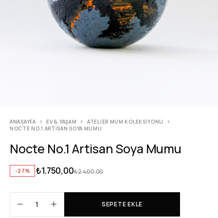
ANASAYFA
EV & YAŞAM
ATELIER MUM KOLEKSIYONU
NOCTE NO.1 ARTISAN SOYA MUMU
Nocte No.1 Artisan Soya Mumu
₺
1.750,00
-27%
₺
2.400,00
SEPETE EKLE