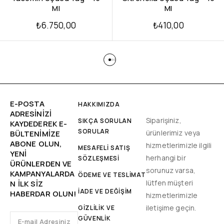
Ml
Ml
₺
6.750,00
₺
410,00
E-POSTA
HAKKIMIZDA
ADRESINIZI
Siparişiniz,
SIKÇA SORULAN
KAYDEDEREK E-
SORULAR
ürünlerimiz veya
BÜLTENIMIZE
ABONE OLUN,
hizmetlerimizle ilgili
MESAFELİ SATIŞ
YENİ
herhangi bir
SÖZLEŞMESİ
ÜRÜNLERDEN VE
sorunuz varsa,
KAMPANYALARDA
ÖDEME VE TESLİMAT
lütfen müşteri
N ILK SIZ
İADE VE DEĞİŞİM
HABERDAR OLUN!
hizmetlerimizle
iletişime geçin.
GİZLİLİK VE
GÜVENLİK