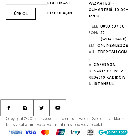
POLİTİKASI
PAZARTESI -
CUMARTESI: 10:00-
BİZE ULAŞIN
18:00
TELE
0850 307 30
FON:
37
(WHATSAPP)
EM
ONLINE@LEZZE
AIL
TDEPOSU.COM
:
A
CAFERAĞA,
D
SAKIZ SK. NO2,
RE
34710 KADIKÖY/
S:
İSTANBUL
Copyright © 2025 lezzetdeposu.com Tüm Hakları Saklıdır. İçeriklerin
izinsiz kullanımı, yasal yaptırımlara sebebiyet verecektir.