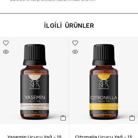
İLGILI ÜRÜNLER
Yasemin Uçucu Yağ – 15
Citronella Uçucu Yağ – 15