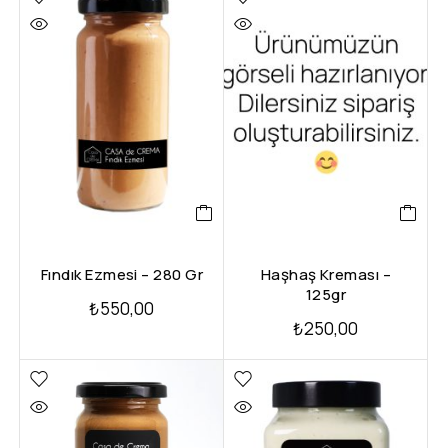
Fındık Ezmesi – 280 Gr
Haşhaş Kreması –
125gr
₺
550,00
₺
250,00