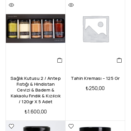
Sağlık Kutusu 2 / Antep
Tahin Kreması – 125 Gr
Fıstığı & Hindistan
₺
250,00
Cevizi & Badem &
Kakaolu Fındık & Kızılcık
/ 120gr X 5 Adet
₺
1.600,00