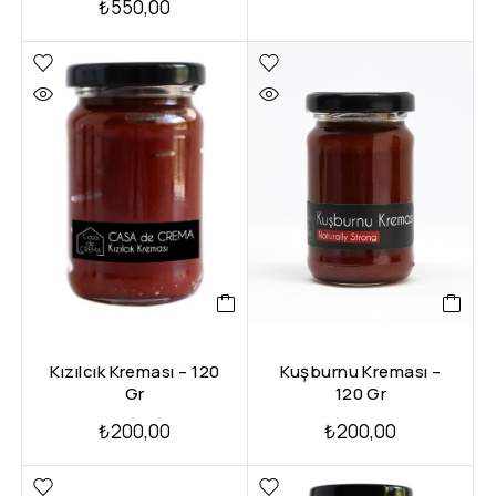
₺
550,00
Kızılcık Kreması – 120
Kuşburnu Kreması –
Gr
120 Gr
₺
200,00
₺
200,00