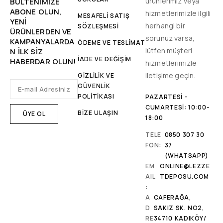
ürünlerimiz veya
BÜLTENIMIZE
ABONE OLUN,
hizmetlerimizle ilgili
MESAFELİ SATIŞ
YENİ
herhangi bir
SÖZLEŞMESİ
ÜRÜNLERDEN VE
sorunuz varsa,
KAMPANYALARDA
ÖDEME VE TESLİMAT
lütfen müşteri
N ILK SIZ
İADE VE DEĞİŞİM
HABERDAR OLUN!
hizmetlerimizle
iletişime geçin.
GİZLİLİK VE
GÜVENLİK
POLİTİKASI
PAZARTESI -
CUMARTESI: 10:00-
BİZE ULAŞIN
18:00
TELE
0850 307 30
FON:
37
(WHATSAPP)
EM
ONLINE@LEZZE
AIL
TDEPOSU.COM
:
A
CAFERAĞA,
D
SAKIZ SK. NO2,
RE
34710 KADIKÖY/