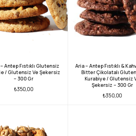
– Antep Fıstıklı Glutensiz
Aria – Antep Fıstıklı & Kah
e / Glutensiz Ve Şekersiz
Bitter Çikolatalı Glute
– 300 Gr
Kurabiye / Glutensiz 
Şekersiz – 300 Gr
₺
350,00
₺
350,00