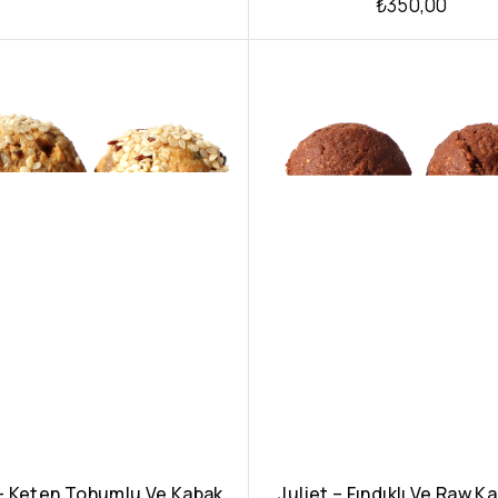
₺
350,00
 – Keten Tohumlu Ve Kabak
Juliet – Fındıklı Ve Raw K