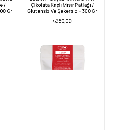
e /
Çikolata Kaplı Mısır Patlağı /
300 Gr
Glutensiz Ve Şekersiz – 300 Gr
₺
350,00