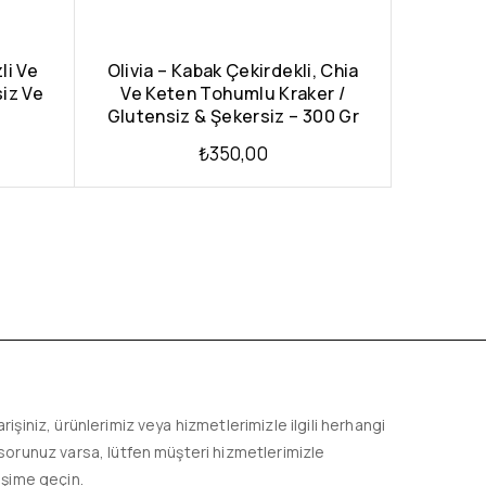
li Ve
Olivia – Kabak Çekirdekli, Chia
siz Ve
Ve Keten Tohumlu Kraker /
Glutensiz & Şekersiz – 300 Gr
₺
350,00
arişiniz, ürünlerimiz veya hizmetlerimizle ilgili herhangi
 sorunuz varsa, lütfen müşteri hizmetlerimizle
tişime geçin.