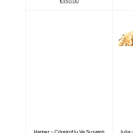
₺
350,00
Harper – Çörekotlu Ve Susamlı
Julia