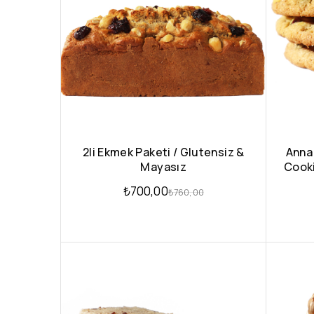
2li Ekmek Paketi / Glutensiz &
Anna 
Mayasız
Cooki
₺
700,00
₺
760,00