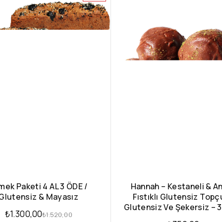
mek Paketi 4 AL 3 ÖDE /
Hannah – Kestaneli & A
Glutensiz & Mayasız
Fıstıklı Glutensiz Topç
Glutensiz Ve Şekersiz – 
₺
1.300,00
₺
1.520,00