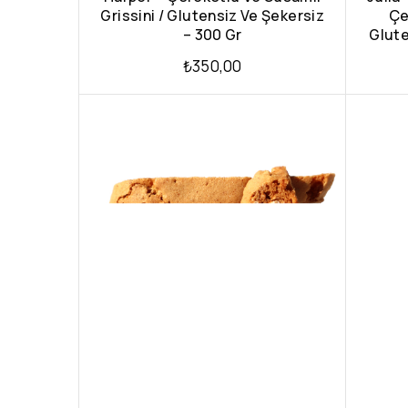
Grissini / Glutensiz Ve Şekersiz
Çe
– 300 Gr
Glute
₺
350,00