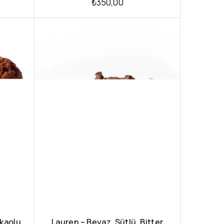
₺
350,00
akaolu
Lauren – Beyaz, Sütlü, Bitter