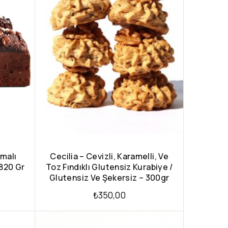
rmalı
Cecilia – Cevizli, Karamelli, Ve
 820 Gr
Toz Fındıklı Glutensiz Kurabiye /
Glutensiz Ve Şekersiz – 300gr
₺
350,00