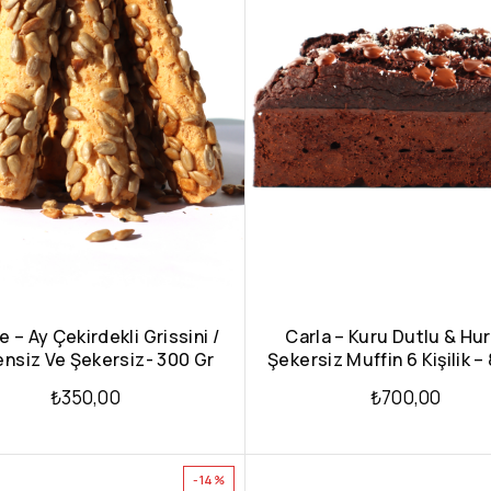
 – Ay Çekirdekli Grissini /
Carla – Kuru Dutlu & Hu
ensiz Ve Şekersiz- 300 Gr
Şekersiz Muffin 6 Kişilik –
₺
350,00
₺
700,00
-14%