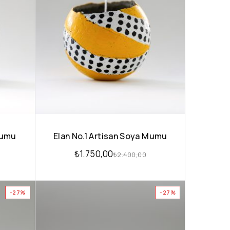
Mumu
Elan No.1 Artisan Soya Mumu
₺
1.750,00
₺
2.400,00
-27%
-27%