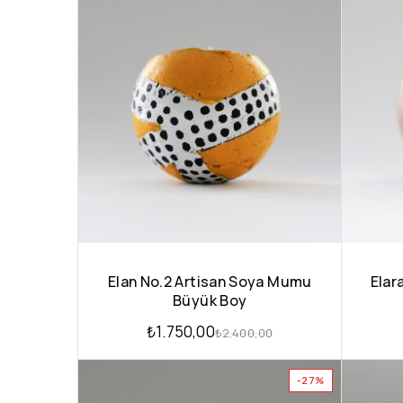
Elan No.2 Artisan Soya Mumu
Elar
Büyük Boy
₺
1.750,00
₺
2.400,00
-27%