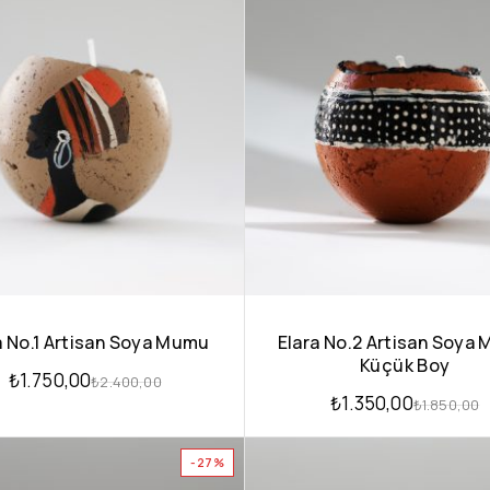
a No.1 Artisan Soya Mumu
Elara No.2 Artisan Soya
Küçük Boy
₺
1.750,00
₺
2.400,00
₺
1.350,00
₺
1.850,00
-27%