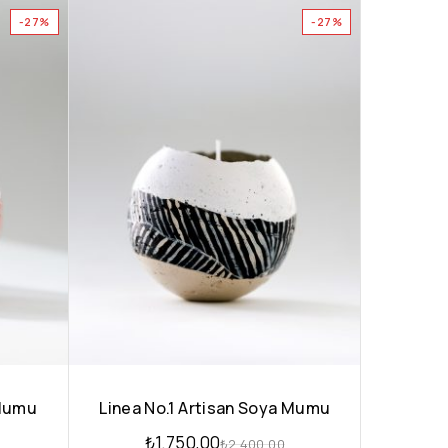
-27%
-27%
 Mumu
Linea No.1 Artisan Soya Mumu
₺
1.750,00
₺
2.400,00