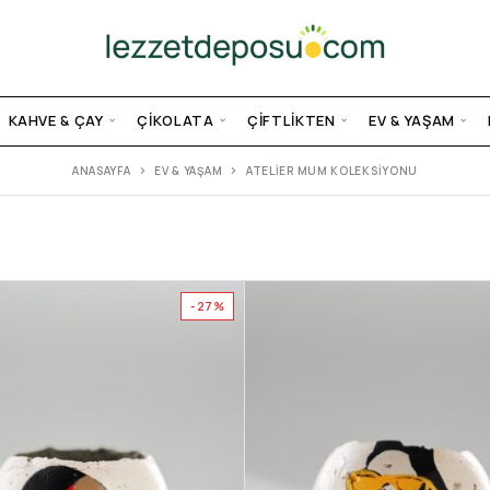
KAHVE & ÇAY
ÇIKOLATA
ÇIFTLIKTEN
EV & YAŞAM
ANASAYFA
EV & YAŞAM
ATELIER MUM KOLEKSIYONU
-27%