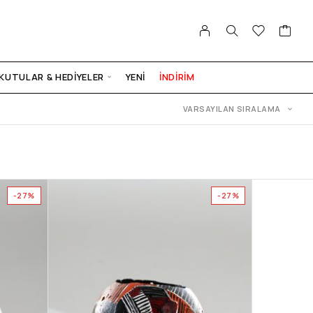
KUTULAR & HEDIYELER
YENI
İNDİRİM
VARSAYILAN SIRALAMA
-27%
-27%