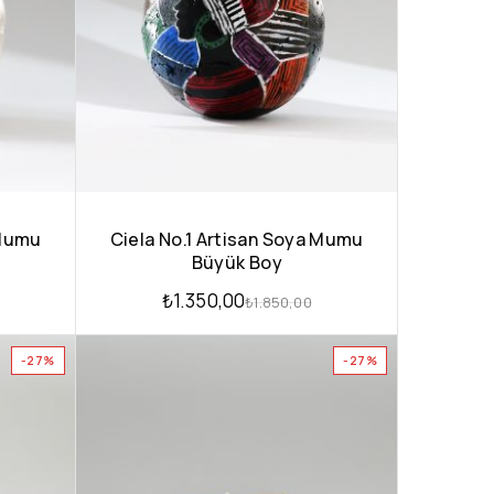
 Mumu
Ciela No.1 Artisan Soya Mumu
Büyük Boy
₺
1.350,00
₺
1.850,00
-27%
-27%