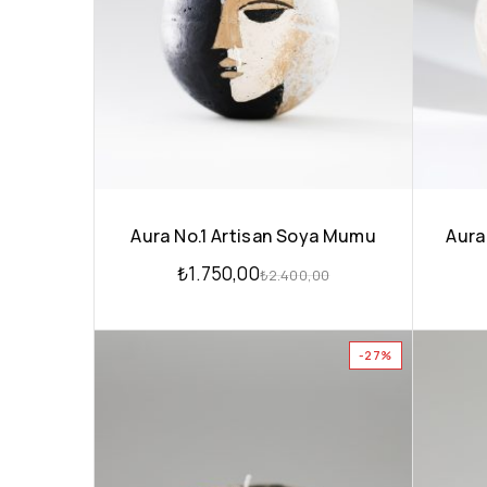
Aura No.1 Artisan Soya Mumu
Aura
₺
1.750,00
₺
2.400,00
-27%