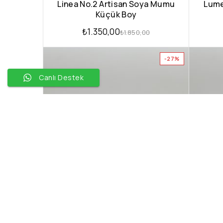
Linea No.2 Artisan Soya Mumu
Lume
Küçük Boy
₺
1.350,00
₺
1.850,00
-27%
Canlı Destek