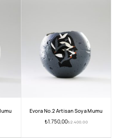
 Mumu
Evora No.2 Artisan Soya Mumu
₺
1.750,00
₺
2.400,00