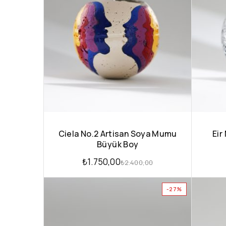
Ciela No.2 Artisan Soya Mumu
Eir
Büyük Boy
₺
1.750,00
₺
2.400,00
-27%