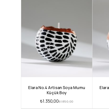
Elara No.4 Artisan Soya Mumu
Elar
Küçük Boy
₺
1.350,00
₺
1.850,00