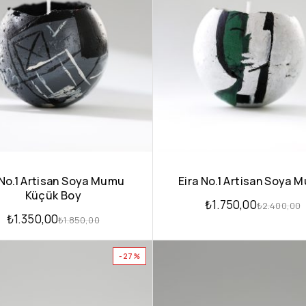
 No.1 Artisan Soya Mumu
Eira No.1 Artisan Soya 
Küçük Boy
₺
1.750,00
₺
2.400,00
₺
1.350,00
₺
1.850,00
-27%