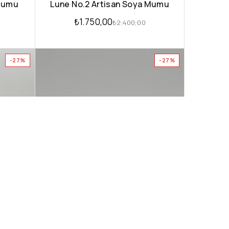
 Mumu
Lune No.2 Artisan Soya Mumu
₺
1.750,00
₺
2.400,00
-27%
-27%