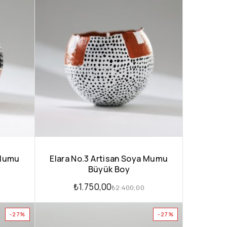
 Mumu
Elara No.3 Artisan Soya Mumu
Büyük Boy
₺
1.750,00
₺
2.400,00
-27%
-27%