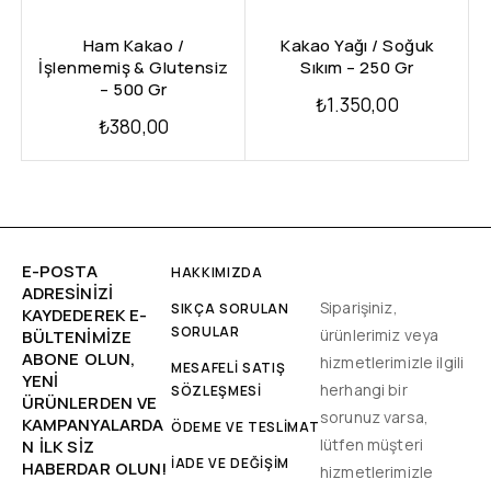
Ham Kakao /
Kakao Yağı / Soğuk
İşlenmemiş & Glutensiz
Sıkım – 250 Gr
– 500 Gr
₺
1.350,00
₺
380,00
E-POSTA
HAKKIMIZDA
ADRESINIZI
Siparişiniz,
SIKÇA SORULAN
KAYDEDEREK E-
SORULAR
ürünlerimiz veya
BÜLTENIMIZE
ABONE OLUN,
hizmetlerimizle ilgili
MESAFELİ SATIŞ
YENİ
herhangi bir
SÖZLEŞMESİ
ÜRÜNLERDEN VE
sorunuz varsa,
KAMPANYALARDA
ÖDEME VE TESLİMAT
lütfen müşteri
N ILK SIZ
İADE VE DEĞİŞİM
HABERDAR OLUN!
hizmetlerimizle