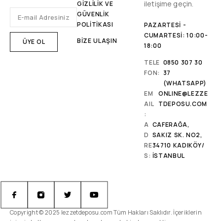
iletişime geçin.
GİZLİLİK VE
GÜVENLİK
POLİTİKASI
PAZARTESI -
CUMARTESI: 10:00-
BİZE ULAŞIN
18:00
TELE
0850 307 30
FON:
37
(WHATSAPP)
EM
ONLINE@LEZZE
AIL
TDEPOSU.COM
:
A
CAFERAĞA,
D
SAKIZ SK. NO2,
RE
34710 KADIKÖY/
S:
İSTANBUL
Copyright © 2025 lezzetdeposu.com Tüm Hakları Saklıdır. İçeriklerin