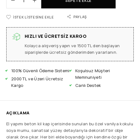
SEPETE EKLE
PAYLAŞ
İSTEK LISTESINE EKLE
HIZLI VE ÜCRETSIZ KARGO
Kolayca alışveriş yapın ve 1500 TL den başlayan
siparişlerde ücretsiz gönderimden yararlanın.
100% Güvenli Ödeme Sistemi
Koşulsuz Müşteri
Memnuniyeti
2000 TL ve Üzeri Ücretsiz
Kargo
Canlı Destek
AÇIKLAMA
El yapımı beton kil kap içerisinde sunulan bu özel vanilya kokulu
soya mumu, sanatsal yüzey detaylarıyla dekoratif bir obje
olarak öne çıkar. Her biri elde boyandığı için kendine özgü bir