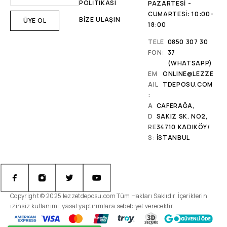
POLİTİKASI
PAZARTESI -
CUMARTESI: 10:00-
BİZE ULAŞIN
18:00
TELE
0850 307 30
FON:
37
(WHATSAPP)
EM
ONLINE@LEZZE
AIL
TDEPOSU.COM
:
A
CAFERAĞA,
D
SAKIZ SK. NO2,
RE
34710 KADIKÖY/
S:
İSTANBUL
Copyright © 2025 lezzetdeposu.com Tüm Hakları Saklıdır. İçeriklerin
izinsiz kullanımı, yasal yaptırımlara sebebiyet verecektir.