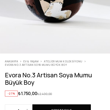
ANASAYFA
EV & YAŞAM
ATELIER MUM KOLEKSIYONU
EVORA NO.3 ARTISAN SOYA MUMU BÜYÜK BOY
Evora No.3 Artisan Soya Mumu
Büyük Boy
₺
1.750,00
-27%
₺
2.400,00