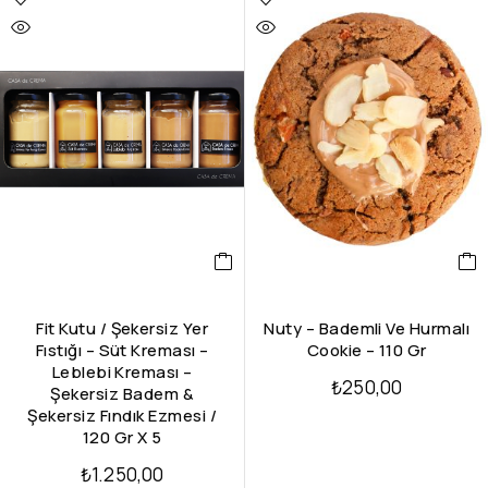
Fit Kutu / Şekersiz Yer
Nuty – Bademli Ve Hurmalı
Fıstığı – Süt Kreması –
Cookie – 110 Gr
Leblebi Kreması –
₺
250,00
Şekersiz Badem &
Şekersiz Fındık Ezmesi /
120 Gr X 5
₺
1.250,00