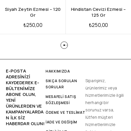
Siyah Zeytin Ezmesi – 120
Hindistan Cevizi Ezmesi –
Gr
125 Gr
₺
250,00
₺
250,00
E-POSTA
HAKKIMIZDA
ADRESINIZI
Siparişiniz,
SIKÇA SORULAN
KAYDEDEREK E-
SORULAR
ürünlerimiz veya
BÜLTENIMIZE
ABONE OLUN,
hizmetlerimizle ilgili
MESAFELİ SATIŞ
YENİ
herhangi bir
SÖZLEŞMESİ
ÜRÜNLERDEN VE
sorunuz varsa,
KAMPANYALARDA
ÖDEME VE TESLİMAT
lütfen müşteri
N ILK SIZ
İADE VE DEĞİŞİM
HABERDAR OLUN!
hizmetlerimizle