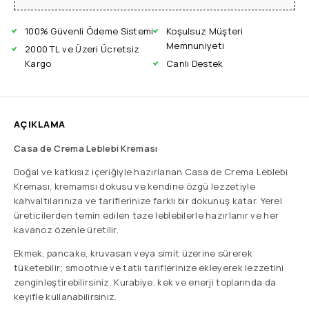
100% Güvenli Ödeme Sistemi
Koşulsuz Müşteri
Memnuniyeti
2000 TL ve Üzeri Ücretsiz
Kargo
Canlı Destek
AÇIKLAMA
Casa de Crema Leblebi Kreması
Doğal ve katkısız içeriğiyle hazırlanan Casa de Crema Leblebi
Kreması, kremamsı dokusu ve kendine özgü lezzetiyle
kahvaltılarınıza ve tariflerinize farklı bir dokunuş katar. Yerel
üreticilerden temin edilen taze leblebilerle hazırlanır ve her
kavanoz özenle üretilir.
Ekmek, pancake, kruvasan veya simit üzerine sürerek
tüketebilir; smoothie ve tatlı tariflerinize ekleyerek lezzetini
zenginleştirebilirsiniz. Kurabiye, kek ve enerji toplarında da
keyifle kullanabilirsiniz.