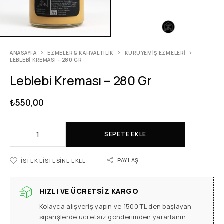
ANASAYFA
EZMELER & KAHVALTILIK
KURUYEMIŞ EZMELERI
LEBLEBI KREMASI – 280 GR
Leblebi Kreması – 280 Gr
₺
550,00
SEPETE EKLE
PAYLAŞ
İSTEK LISTESINE EKLE
HIZLI VE ÜCRETSIZ KARGO
Kolayca alışveriş yapın ve 1500 TL den başlayan
siparişlerde ücretsiz gönderimden yararlanın.