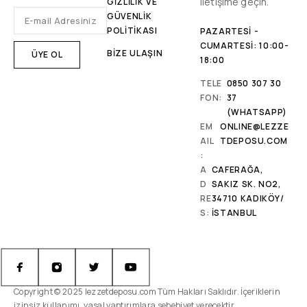
iletişime geçin.
GİZLİLİK VE
GÜVENLİK
POLİTİKASI
PAZARTESI -
CUMARTESI: 10:00-
BİZE ULAŞIN
18:00
TELE
0850 307 30
FON:
37
(WHATSAPP)
EM
ONLINE@LEZZE
AIL
TDEPOSU.COM
:
A
CAFERAĞA,
D
SAKIZ SK. NO2,
RE
34710 KADIKÖY/
S:
İSTANBUL
Copyright © 2025 lezzetdeposu.com Tüm Hakları Saklıdır. İçeriklerin
izinsiz kullanımı, yasal yaptırımlara sebebiyet verecektir.