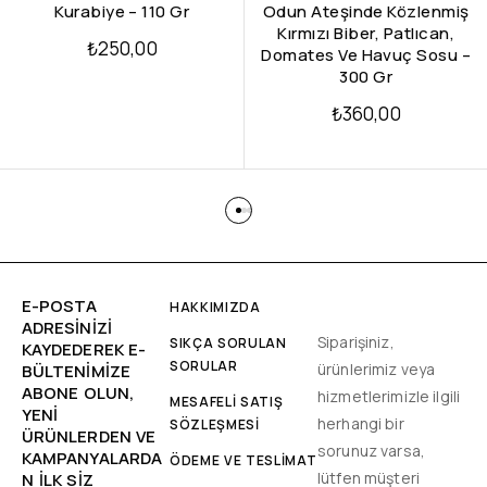
Kurabiye – 110 Gr
Odun Ateşinde Közlenmiş
Kırmızı Biber, Patlıcan,
₺
250,00
Domates Ve Havuç Sosu –
300 Gr
₺
360,00
E-POSTA
HAKKIMIZDA
ADRESINIZI
Siparişiniz,
SIKÇA SORULAN
KAYDEDEREK E-
SORULAR
ürünlerimiz veya
BÜLTENIMIZE
ABONE OLUN,
hizmetlerimizle ilgili
MESAFELİ SATIŞ
YENİ
herhangi bir
SÖZLEŞMESİ
ÜRÜNLERDEN VE
sorunuz varsa,
KAMPANYALARDA
ÖDEME VE TESLİMAT
lütfen müşteri
N ILK SIZ