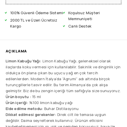
100% Güvenli Ödeme Sistemi
Koşulsuz Müşteri
Memnuniyeti
2000 TL ve Üzeri Ücretsiz
Kargo
Canlı Destek
AÇIKLAMA
Limon Kabuğu Yağı:
Limon Kabuğu Yağı, geleneksel olarak
ilaçlarda koku vermesi için kullanılabilir. Sakinlik ve dinginlik için
oldukça ön plana çıkan bu uçucu yağ en çok tercih
edilenlerden. Modern İtalya’da ”Agrumi” adı altında birçok
turunçgillerle tasvir edilir. Bu terim Almanya’da çok alışa
gelmiştir. Biz de bu zengin içeriği tüm saflığıyla size sunuyoruz.
Ürün boyutu :
15 ml
Ürün içeriği:
%100 limon kabuğu yağı
Elde edilme metodu:
Buhar Distilasyonu
Dikkat edilmesi gerekenler:
Direk cilt ile temasa uygun
değildir. Daima seyrelterek kullanınız. Ürünün etkisini
kaybebetmemesi için ısı, ışık ve nemden koruyunuz, hava ile