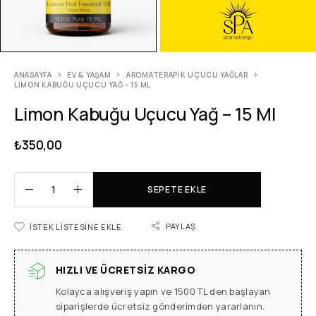
ANASAYFA
EV & YAŞAM
AROMATERAPIK UÇUCU YAĞLAR
LIMON KABUĞU UÇUCU YAĞ – 15 ML
Limon Kabuğu Uçucu Yağ – 15 Ml
₺
350,00
SEPETE EKLE
PAYLAŞ
İSTEK LISTESINE EKLE
HIZLI VE ÜCRETSIZ KARGO
Kolayca alışveriş yapın ve 1500 TL den başlayan
siparişlerde ücretsiz gönderimden yararlanın.