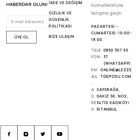
İADE VE DEĞİŞİM
HABERDAR OLUN!
hizmetlerimizle
iletişime geçin.
GİZLİLİK VE
GÜVENLİK
POLİTİKASI
PAZARTESI -
CUMARTESI: 10:00-
BİZE ULAŞIN
18:00
TELE
0850 307 30
FON:
37
(WHATSAPP)
EM
ONLINE@LEZZE
AIL
TDEPOSU.COM
:
A
CAFERAĞA,
D
SAKIZ SK. NO2,
RE
34710 KADIKÖY/
S:
İSTANBUL