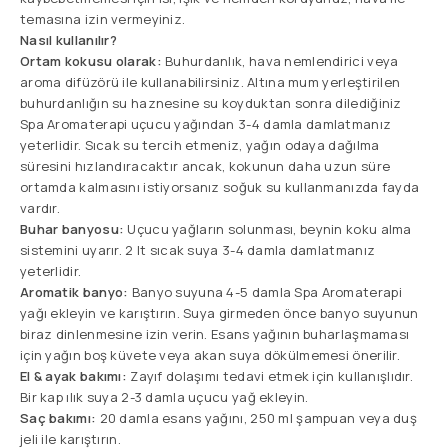
temasına izin vermeyiniz.
Nasıl kullanılır?
Ortam kokusu olarak:
Buhurdanlık, hava nemlendirici veya
aroma difüzörü ile kullanabilirsiniz. Altına mum yerleştirilen
buhurdanlığın su haznesine su koyduktan sonra dilediğiniz
Spa Aromaterapi uçucu yağından 3-4 damla damlatmanız
yeterlidir. Sıcak su tercih etmeniz, yağın odaya dağılma
süresini hızlandıracaktır ancak, kokunun daha uzun süre
ortamda kalmasını istiyorsanız soğuk su kullanmanızda fayda
vardır.
Buhar banyosu:
Uçucu yağların solunması, beynin koku alma
sistemini uyarır. 2 lt sıcak suya 3-4 damla damlatmanız
yeterlidir.
Aromatik banyo:
Banyo suyuna 4-5 damla Spa Aromaterapi
yağı ekleyin ve karıştırın. Suya girmeden önce banyo suyunun
biraz dinlenmesine izin verin. Esans yağının buharlaşmaması
için yağın boş küvete veya akan suya dökülmemesi önerilir.
El & ayak bakımı:
Zayıf dolaşımı tedavi etmek için kullanışlıdır.
Bir kap ılık suya 2-3 damla uçucu yağ ekleyin.
Saç bakımı:
20 damla esans yağını, 250 ml şampuan veya duş
jeli ile karıştırın.