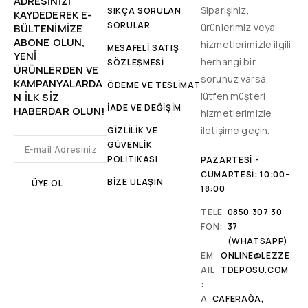
ADRESINIZI
Siparişiniz,
SIKÇA SORULAN
KAYDEDEREK E-
SORULAR
ürünlerimiz veya
BÜLTENIMIZE
ABONE OLUN,
hizmetlerimizle ilgili
MESAFELİ SATIŞ
YENİ
herhangi bir
SÖZLEŞMESİ
ÜRÜNLERDEN VE
sorunuz varsa,
KAMPANYALARDA
ÖDEME VE TESLİMAT
lütfen müşteri
N ILK SIZ
İADE VE DEĞİŞİM
HABERDAR OLUN!
hizmetlerimizle
iletişime geçin.
GİZLİLİK VE
GÜVENLİK
POLİTİKASI
PAZARTESI -
CUMARTESI: 10:00-
BİZE ULAŞIN
18:00
TELE
0850 307 30
FON:
37
(WHATSAPP)
EM
ONLINE@LEZZE
AIL
TDEPOSU.COM
:
A
CAFERAĞA,