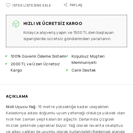
PAYLAŞ
İSTEK LISTESINE EKLE
HIZLI VE ÜCRETSIZ KARGO
Kolayca alışveriş yapın ve 1500 TL den başlayan
siparişlerde ücretsiz gönderimden yararlanın.
100% Güvenli Ödeme Sistemi
Koşulsuz Müşteri
Memnuniyeti
2000 TL ve Üzeri Ücretsiz
Kargo
Canlı Destek
AÇIKLAMA
Nioli Uçucu Yağ:
15 metre yüksekliğe kadar ulaşabilen
Kaledonya adası doğumlu uyum yeteneği oldukça yüksek olan
nioli her zaman yeşil kalan bir ağaçtır. Dallarında çizgisel
mızrak şeklinde yapraklar büyür. Yağ olarak lavanta okaliptus
ve ağaç yağları ile uyumlu olarak kullanılabilir.Bedensel alanda