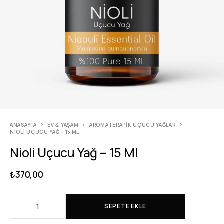
ANASAYFA
EV & YAŞAM
AROMATERAPIK UÇUCU YAĞLAR
NIOLI UÇUCU YAĞ – 15 ML
Nioli Uçucu Yağ – 15 Ml
₺
370,00
SEPETE EKLE