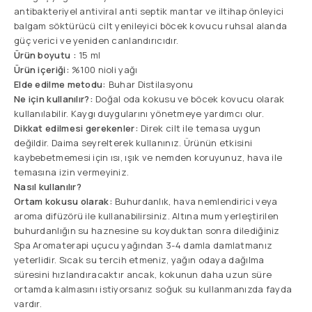
antibakteriyel antiviral anti septik mantar ve iltihap önleyici
balgam söktürücü cilt yenileyici böcek kovucu ruhsal alanda
güç verici ve yeniden canlandırıcıdır.
Ürün boyutu :
15 ml
Ürün içeriği:
%100 nioli yağı
Elde edilme metodu:
Buhar Distilasyonu
Ne için kullanılır?:
Doğal oda kokusu ve böcek kovucu olarak
kullanılabilir. Kaygı duygularını yönetmeye yardımcı olur.
Dikkat edilmesi gerekenler:
Direk cilt ile temasa uygun
değildir. Daima seyrelterek kullanınız. Ürünün etkisini
kaybebetmemesi için ısı, ışık ve nemden koruyunuz, hava ile
temasına izin vermeyiniz.
Nasıl kullanılır?
Ortam kokusu olarak:
Buhurdanlık, hava nemlendirici veya
aroma difüzörü ile kullanabilirsiniz. Altına mum yerleştirilen
buhurdanlığın su haznesine su koyduktan sonra dilediğiniz
Spa Aromaterapi uçucu yağından 3-4 damla damlatmanız
yeterlidir. Sıcak su tercih etmeniz, yağın odaya dağılma
süresini hızlandıracaktır ancak, kokunun daha uzun süre
ortamda kalmasını istiyorsanız soğuk su kullanmanızda fayda
vardır.