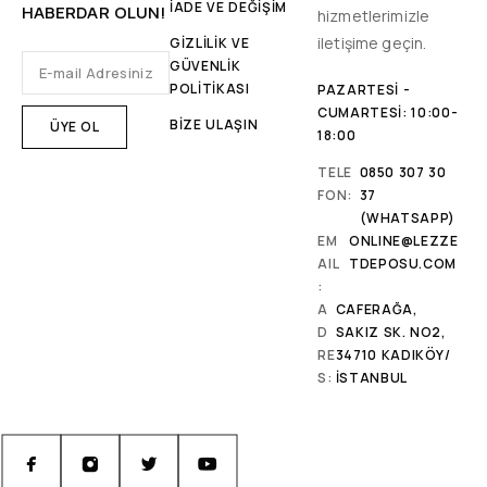
İADE VE DEĞİŞİM
HABERDAR OLUN!
hizmetlerimizle
iletişime geçin.
GİZLİLİK VE
GÜVENLİK
POLİTİKASI
PAZARTESI -
CUMARTESI: 10:00-
BİZE ULAŞIN
18:00
TELE
0850 307 30
FON:
37
(WHATSAPP)
EM
ONLINE@LEZZE
AIL
TDEPOSU.COM
:
A
CAFERAĞA,
D
SAKIZ SK. NO2,
RE
34710 KADIKÖY/
S:
İSTANBUL