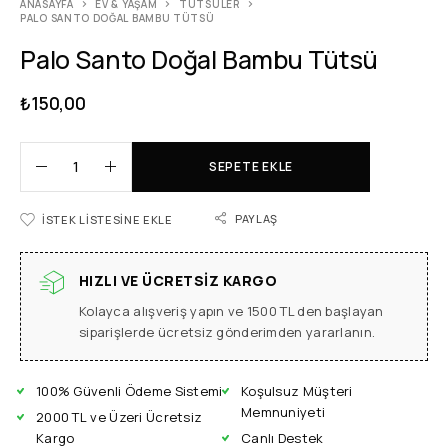
ANASAYFA
EV & YAŞAM
TÜTSÜLER
PALO SANTO DOĞAL BAMBU TÜTSÜ
Palo Santo Doğal Bambu Tütsü
₺
150,00
SEPETE EKLE
PAYLAŞ
İSTEK LISTESINE EKLE
HIZLI VE ÜCRETSIZ KARGO
Kolayca alışveriş yapın ve 1500 TL den başlayan
siparişlerde ücretsiz gönderimden yararlanın.
100% Güvenli Ödeme Sistemi
Koşulsuz Müşteri
Memnuniyeti
2000 TL ve Üzeri Ücretsiz
Kargo
Canlı Destek