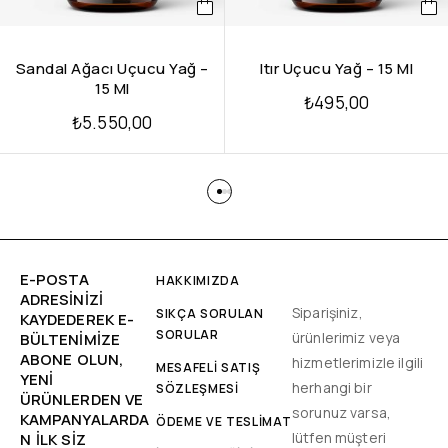
Sandal Ağacı Uçucu Yağ –
Itır Uçucu Yağ – 15 Ml
15 Ml
₺
495,00
₺
5.550,00
E-POSTA
HAKKIMIZDA
ADRESINIZI
Siparişiniz,
SIKÇA SORULAN
KAYDEDEREK E-
SORULAR
ürünlerimiz veya
BÜLTENIMIZE
ABONE OLUN,
hizmetlerimizle ilgili
MESAFELİ SATIŞ
YENİ
herhangi bir
SÖZLEŞMESİ
ÜRÜNLERDEN VE
sorunuz varsa,
KAMPANYALARDA
ÖDEME VE TESLİMAT
lütfen müşteri
N ILK SIZ