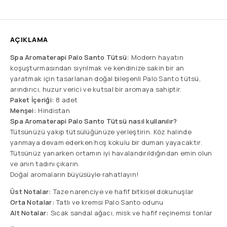
AÇIKLAMA
Spa Aromaterapi Palo Santo Tütsü:
Modern hayatın
koşuşturmasından sıyrılmak ve kendinize sakin bir an
yaratmak için tasarlanan doğal bileşenli Palo Santo tütsü,
arındırıcı, huzur verici ve kutsal bir aromaya sahiptir.
Paket İçeriği:
8 adet
Menşei:
Hindistan
Spa Aromaterapi Palo Santo Tütsü nasıl kullanılır?
Tütsünüzü yakıp tütsülüğünüze yerleştirin. Köz halinde
yanmaya devam ederken hoş kokulu bir duman yayacaktır.
Tütsünüz yanarken ortamın iyi havalandırıldığından emin olun
ve anın tadını çıkarın.
Doğal aromaların büyüsüyle rahatlayın!
Üst Notalar:
Taze narenciye ve hafif bitkisel dokunuşlar
Orta Notalar:
Tatlı ve kremsi Palo Santo odunu
Alt Notalar:
Sıcak sandal ağacı, misk ve hafif reçinemsi tonlar