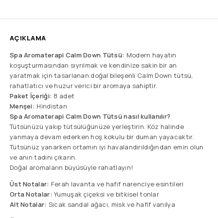
AÇIKLAMA
Spa Aromaterapi Calm Down Tütsü:
Modern hayatın
koşuşturmasından sıyrılmak ve kendinize sakin bir an
yaratmak için tasarlanan doğal bileşenli Calm Down tütsü,
rahatlatıcı ve huzur verici bir aromaya sahiptir.
Paket İçeriği:
8 adet
Menşei:
Hindistan
Spa Aromaterapi Calm Down Tütsü nasıl kullanılır?
Tütsünüzü yakıp tütsülüğünüze yerleştirin. Köz halinde
yanmaya devam ederken hoş kokulu bir duman yayacaktır.
Tütsünüz yanarken ortamın iyi havalandırıldığından emin olun
ve anın tadını çıkarın.
Doğal aromaların büyüsüyle rahatlayın!
Üst Notalar:
Ferah lavanta ve hafif narenciye esintileri
Orta Notalar:
Yumuşak çiçeksi ve bitkisel tonlar
Alt Notalar:
Sıcak sandal ağacı, misk ve hafif vanilya