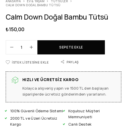
ANASAYFA
EV & YAŞAM
TÜTSÜLER
CALM DOWN DOĞAL BAMBU TÜTSÜ
Calm Down Doğal Bambu Tütsü
₺
150,00
SEPETE EKLE
PAYLAŞ
İSTEK LISTESINE EKLE
HIZLI VE ÜCRETSIZ KARGO
Kolayca alışveriş yapın ve 1500 TL den başlayan
siparişlerde ücretsiz gönderimden yararlanın.
100% Güvenli Ödeme Sistemi
Koşulsuz Müşteri
Memnuniyeti
2000 TL ve Üzeri Ücretsiz
Kargo
Canlı Destek