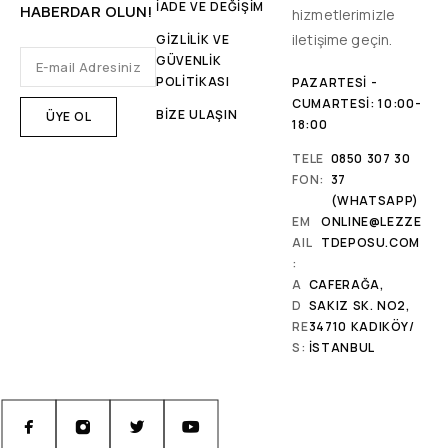
İADE VE DEĞİŞİM
HABERDAR OLUN!
hizmetlerimizle
iletişime geçin.
GİZLİLİK VE
GÜVENLİK
POLİTİKASI
PAZARTESI -
CUMARTESI: 10:00-
BİZE ULAŞIN
18:00
TELE
0850 307 30
FON:
37
(WHATSAPP)
EM
ONLINE@LEZZE
AIL
TDEPOSU.COM
:
A
CAFERAĞA,
D
SAKIZ SK. NO2,
RE
34710 KADIKÖY/
S:
İSTANBUL