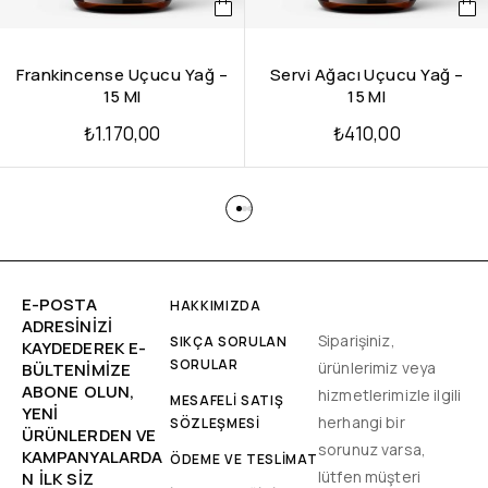
Frankincense Uçucu Yağ –
Servi Ağacı Uçucu Yağ –
15 Ml
15 Ml
₺
1.170,00
₺
410,00
E-POSTA
HAKKIMIZDA
ADRESINIZI
Siparişiniz,
SIKÇA SORULAN
KAYDEDEREK E-
SORULAR
ürünlerimiz veya
BÜLTENIMIZE
ABONE OLUN,
hizmetlerimizle ilgili
MESAFELİ SATIŞ
YENİ
herhangi bir
SÖZLEŞMESİ
ÜRÜNLERDEN VE
sorunuz varsa,
KAMPANYALARDA
ÖDEME VE TESLİMAT
lütfen müşteri
N ILK SIZ