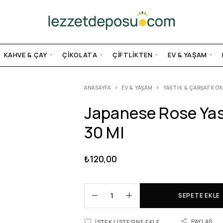
KAHVE & ÇAY
ÇIKOLATA
ÇIFTLIKTEN
EV & YAŞAM
ANASAYFA
EV & YAŞAM
YASTIK & ÇARŞAF KO
Japanese Rose Yas
30 Ml
₺
120,00
SEPETE EKLE
PAYLAŞ
İSTEK LISTESINE EKLE