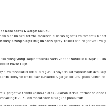
se Rose Yastık & Çarşaf Kokusu
am alan bu özel formül, duyularınızı saran egzotik ve romantik bir at
nslarıyla zenginleştirilmiş bu narin sprey
, tekstillerinize şehvetli ve 
çeksi
ylang ylang
, kalp notasında narin ve taze
neroli
ile buluşur. Bu d
sel bir huzur taşır.
ici ve rahatlatıcı etkisi, sizi günlük hayatın karmaşasından uzaklaşt
anımı kolay ve pratik olan bu yastık & çarşaf kokusu, gece rutininize 
tık, çarşaf ve tekstil kokusu olarak kullanabilirsiniz. Yatmadan önce s
inize yaklaşık 20-30 cm mesafeden birkaç kez püskürtün.
 kullanabilirsiniz.
Doğal Ylang Ylang & Neroli esansiyel yağları
içeren