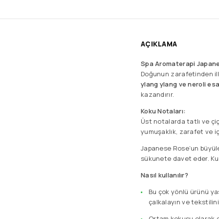
AÇIKLAMA
Spa Aromaterapi Japane
Doğunun zarafetinden ilh
ylang ylang ve neroli esa
kazandırır.
Koku Notaları:
Üst notalarda tatlı ve çi
yumuşaklık, zarafet ve iç
Japanese Rose’un büyüley
sükunete davet eder. Kull
Nasıl kullanılır?
Bu çok yönlü ürünü yas
çalkalayın ve tekstil
Ortam kokusu olarak da