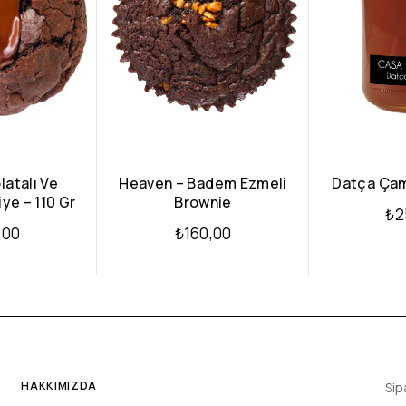
latalı Ve
Heaven – Badem Ezmeli
Datça Çam 
iye – 110 Gr
Brownie
₺
2
,00
₺
160,00
HAKKIMIZDA
Sip