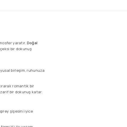
mosfer yaratır.
Doğal
çiçeksi bir dokunuş
uyusal birleşim, ruhunuza
ırarak romantik bir
zarif bir dokunuş katar.
prey şişesini iyice
 formülü ile yaşam