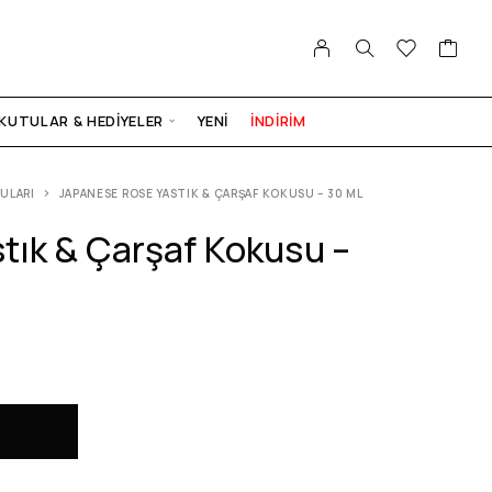
KUTULAR & HEDIYELER
YENI
İNDİRİM
KULARI
JAPANESE ROSE YASTIK & ÇARŞAF KOKUSU – 30 ML
tık & Çarşaf Kokusu –