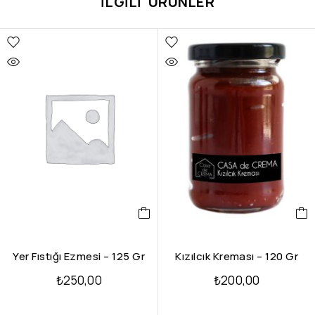
İLGILI ÜRÜNLER
Yer Fıstığı Ezmesi – 125 Gr
Kızılcık Kreması – 120 Gr
₺
250,00
₺
200,00