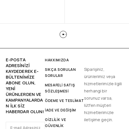
E-POSTA
HAKKIMIZDA
ADRESINIZI
Siparişiniz,
SIKÇA SORULAN
KAYDEDEREK E-
SORULAR
ürünlerimiz veya
BÜLTENIMIZE
ABONE OLUN,
hizmetlerimizle ilgili
MESAFELİ SATIŞ
YENİ
herhangi bir
SÖZLEŞMESİ
ÜRÜNLERDEN VE
sorunuz varsa,
KAMPANYALARDA
ÖDEME VE TESLİMAT
lütfen müşteri
N ILK SIZ
İADE VE DEĞİŞİM
HABERDAR OLUN!
hizmetlerimizle
iletişime geçin.
GİZLİLİK VE
GÜVENLİK