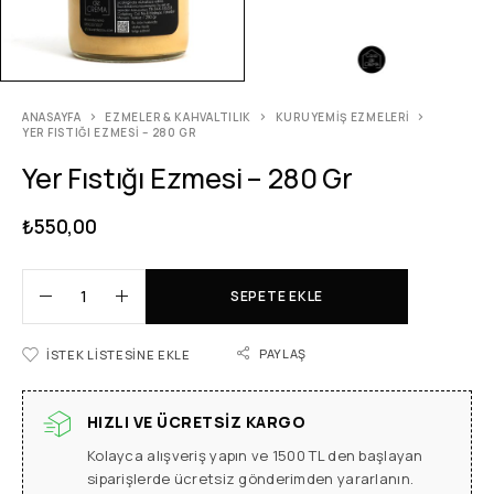
ANASAYFA
EZMELER & KAHVALTILIK
KURUYEMIŞ EZMELERI
YER FISTIĞI EZMESI – 280 GR
Yer Fıstığı Ezmesi – 280 Gr
₺
550,00
SEPETE EKLE
PAYLAŞ
İSTEK LISTESINE EKLE
HIZLI VE ÜCRETSIZ KARGO
Kolayca alışveriş yapın ve 1500 TL den başlayan
siparişlerde ücretsiz gönderimden yararlanın.