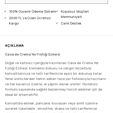
100% Güvenli Ödeme Sistemi
Koşulsuz Müşteri
Memnuniyeti
2000 TL ve Üzeri Ücretsiz
Kargo
Canlı Destek
AÇIKLAMA
Casa de Crema Yer Fıstığı Ezmesi
Doğal ve katkısız içeriğiyle hazırlanan Casa de Crema Yer
Fıstığı Ezmesi, kremamsı dokusu ve zengin lezzetiyle
kahvaltılarınıza ve tatlı tariflerinize eşsiz bir dokunuş katar.
Yerel üreticilerden temin edilen taze yer fıstıklarıyla hazırlanır
ve her kavanoz özenle, el yapımı olarak üretilir. Glutensiz
formülü sayesinde sağlıklı beslenmeyi tercih edenler için de
ideal bir alternatiftir.
Kahvaltıda ekmek, pancake, kruvasan veya simit üzerine
sürerek tüketebilir; smoothie, shake ve tatlı tariflerinize