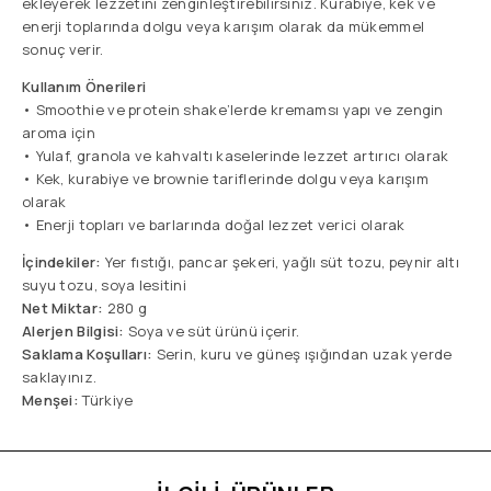
ekleyerek lezzetini zenginleştirebilirsiniz. Kurabiye, kek ve
enerji toplarında dolgu veya karışım olarak da mükemmel
sonuç verir.
Kullanım Önerileri
• Smoothie ve protein shake’lerde kremamsı yapı ve zengin
aroma için
• Yulaf, granola ve kahvaltı kaselerinde lezzet artırıcı olarak
• Kek, kurabiye ve brownie tariflerinde dolgu veya karışım
olarak
• Enerji topları ve barlarında doğal lezzet verici olarak
İçindekiler:
Yer fıstığı, pancar şekeri, yağlı süt tozu, peynir altı
suyu tozu, soya lesitini
Net Miktar:
280 g
Alerjen Bilgisi:
Soya ve süt ürünü içerir.
Saklama Koşulları:
Serin, kuru ve güneş ışığından uzak yerde
saklayınız.
Menşei:
Türkiye