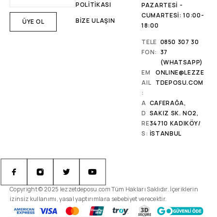
POLİTİKASI
PAZARTESI -
CUMARTESI: 10:00-
BİZE ULAŞIN
18:00
TELE
0850 307 30
FON:
37
(WHATSAPP)
EM
ONLINE@LEZZE
AIL
TDEPOSU.COM
:
A
CAFERAĞA,
D
SAKIZ SK. NO2,
RE
34710 KADIKÖY/
S:
İSTANBUL
Copyright © 2025 lezzetdeposu.com Tüm Hakları Saklıdır. İçeriklerin
izinsiz kullanımı, yasal yaptırımlara sebebiyet verecektir.