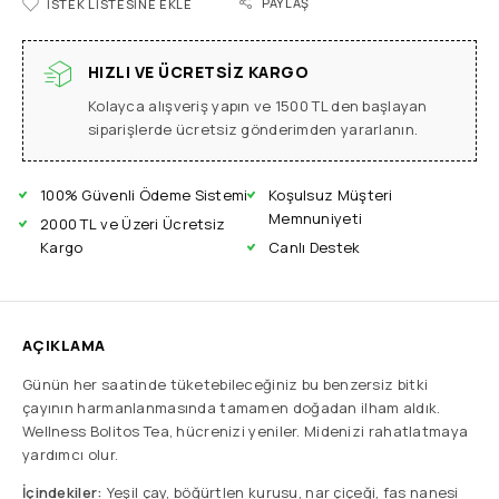
PAYLAŞ
İSTEK LISTESINE EKLE
HIZLI VE ÜCRETSIZ KARGO
Kolayca alışveriş yapın ve 1500 TL den başlayan
siparişlerde ücretsiz gönderimden yararlanın.
100% Güvenli Ödeme Sistemi
Koşulsuz Müşteri
Memnuniyeti
2000 TL ve Üzeri Ücretsiz
Kargo
Canlı Destek
AÇIKLAMA
Günün her saatinde tüketebileceğiniz bu benzersiz bitki
çayının harmanlanmasında tamamen doğadan ilham aldık.
Wellness Bolitos Tea, hücrenizi yeniler. Midenizi rahatlatmaya
yardımcı olur.
İçindekiler:
Yeşil çay, böğürtlen kurusu, nar çiçeği, fas nanesi