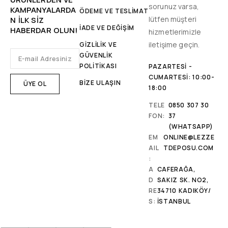
sorunuz varsa,
KAMPANYALARDA
ÖDEME VE TESLİMAT
lütfen müşteri
N ILK SIZ
İADE VE DEĞİŞİM
HABERDAR OLUN!
hizmetlerimizle
iletişime geçin.
GİZLİLİK VE
GÜVENLİK
POLİTİKASI
PAZARTESI -
CUMARTESI: 10:00-
BİZE ULAŞIN
18:00
TELE
0850 307 30
FON:
37
(WHATSAPP)
EM
ONLINE@LEZZE
AIL
TDEPOSU.COM
:
A
CAFERAĞA,
D
SAKIZ SK. NO2,
RE
34710 KADIKÖY/
S:
İSTANBUL