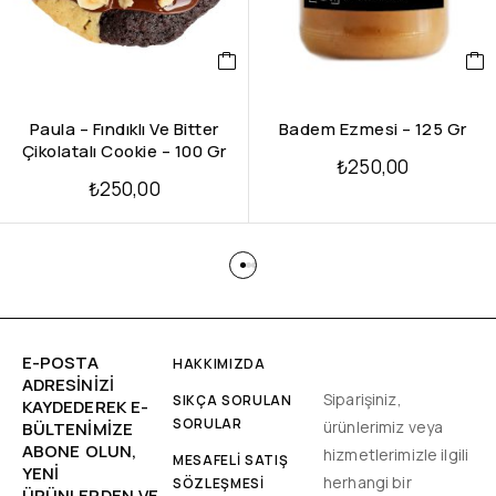
Paula – Fındıklı Ve Bitter
Badem Ezmesi – 125 Gr
Çikolatalı Cookie – 100 Gr
₺
250,00
₺
250,00
E-POSTA
HAKKIMIZDA
ADRESINIZI
Siparişiniz,
SIKÇA SORULAN
KAYDEDEREK E-
SORULAR
ürünlerimiz veya
BÜLTENIMIZE
ABONE OLUN,
hizmetlerimizle ilgili
MESAFELİ SATIŞ
YENİ
herhangi bir
SÖZLEŞMESİ
ÜRÜNLERDEN VE