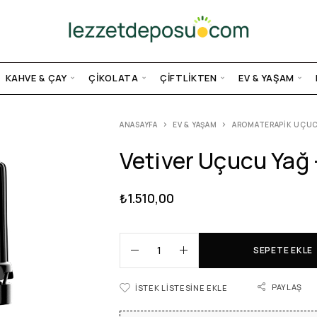
KAHVE & ÇAY
ÇIKOLATA
ÇIFTLIKTEN
EV & YAŞAM
ANASAYFA
EV & YAŞAM
AROMATERAPIK UÇUC
Vetiver Uçucu Yağ 
₺
1.510,00
SEPETE EKLE
PAYLAŞ
İSTEK LISTESINE EKLE