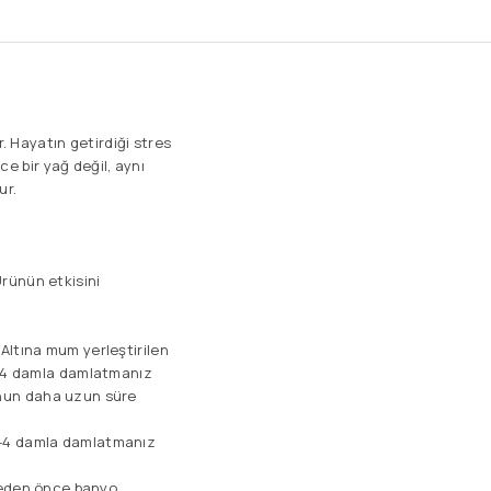
. Hayatın getirdiği stres
e bir yağ değil, aynı
ur.
Ürünün etkisini
 Altına mum yerleştirilen
3-4 damla damlatmanız
kunun daha uzun süre
 3-4 damla damlatmanız
meden önce banyo