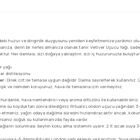
zdeki huzur ve dinginlik duygusunu yeniden keşfetmenize yardımcı olur
nıza, derin bir nefes almanıza olanak tanır. Vetiver Uçucu Yağı, sadec
ktur. Her damlası, sizi doğaya yaklaştırır, sizi iç huzurunuzla buluştur
r yağı
ar distilasyonu
er:
Direk cilt ile temasa uygun değildir. Daima seyrelterek kullanınız. 
 ışık ve nemden koruyunuz, hava ile temasına izin vermeyiniz.
hurdanlık, hava nemlendirici veya aroma difüzörü ile kullanabilirsiniz.
ine su koyduktan sonra dilediğiniz Rituals London uçucu yağından 
cih etmeniz, yağın odaya dağılma süresini hızlandıracaktır ancak, ko
rsanız soğuk su kullanmanızda fayda vardır.
ğların solunması, beynin koku alma sistemini uyarır. 2 lt sıcak suya
uyuna 4-5 damla Rituals London yağı ekleyin ve karıştırın. Suya gir