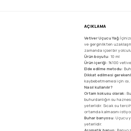
AÇIKLAMA
Vetiver Uçucu Yağ:
İçini
ve gerginlikten uzaklaşma
zamanda içsel bir yolculu
Ürün boyutu:
10 ml
Ürün içeriği:
%100 vetive
Elde edilme metodu:
Buh
Dikkat edilmesi gerekenl
kaybebetmemesi için ısı,
Nasıl kullanılır?
Ortam kokusu olarak:
Bu
buhurdanlığın su haznes
yeterlidir. Sıcak su ter
ortamda kalmasını istiyo
Buhar banyosu:
Uçucu ya
yeterlidir.
Aromatik banyo:
Banyo s