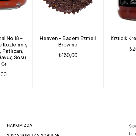
al No 18 –
Heaven – Badem Ezmeli
Kızılcık Kr
e Közlenmiş
Brownie
₺
2
, Patlıcan,
₺
160,00
Havuç Sosu
 Gr
,00
HAKKIMIZDA
Sip
bir
SIKÇA SORULAN SORULAR