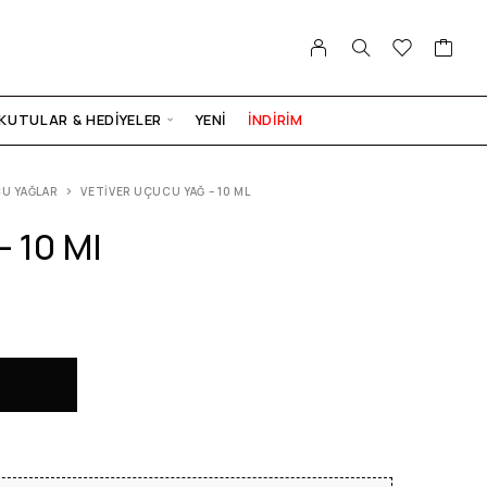
KUTULAR & HEDIYELER
YENI
İNDİRİM
U YAĞLAR
VETIVER UÇUCU YAĞ – 10 ML
– 10 Ml