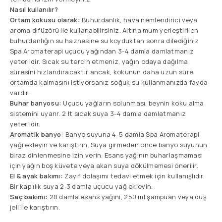
Nasıl kullanılır?
Ortam kokusu olarak:
Buhurdanlık, hava nemlendirici veya
aroma difüzörü ile kullanabilirsiniz. Altına mum yerleştirilen
buhurdanlığın su haznesine su koyduktan sonra dilediğiniz
Spa Aromaterapi uçucu yağından 3-4 damla damlatmanız
yeterlidir. Sıcak su tercih etmeniz, yağın odaya dağılma
süresini hızlandıracaktır ancak, kokunun daha uzun süre
ortamda kalmasını istiyorsanız soğuk su kullanmanızda fayda
vardır.
Buhar banyosu:
Uçucu yağların solunması, beynin koku alma
sistemini uyarır. 2 lt sıcak suya 3-4 damla damlatmanız
yeterlidir.
Aromatik banyo:
Banyo suyuna 4-5 damla Spa Aromaterapi
yağı ekleyin ve karıştırın. Suya girmeden önce banyo suyunun
biraz dinlenmesine izin verin. Esans yağının buharlaşmaması
için yağın boş küvete veya akan suya dökülmemesi önerilir.
El & ayak bakımı:
Zayıf dolaşımı tedavi etmek için kullanışlıdır.
Bir kap ılık suya 2-3 damla uçucu yağ ekleyin.
Saç bakımı:
20 damla esans yağını, 250 ml şampuan veya duş
jeli ile karıştırın.