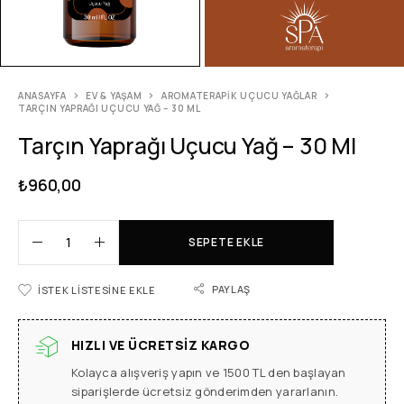
ANASAYFA
EV & YAŞAM
AROMATERAPIK UÇUCU YAĞLAR
TARÇIN YAPRAĞI UÇUCU YAĞ – 30 ML
Tarçın Yaprağı Uçucu Yağ – 30 Ml
₺
960,00
SEPETE EKLE
PAYLAŞ
İSTEK LISTESINE EKLE
HIZLI VE ÜCRETSIZ KARGO
Kolayca alışveriş yapın ve 1500 TL den başlayan
siparişlerde ücretsiz gönderimden yararlanın.