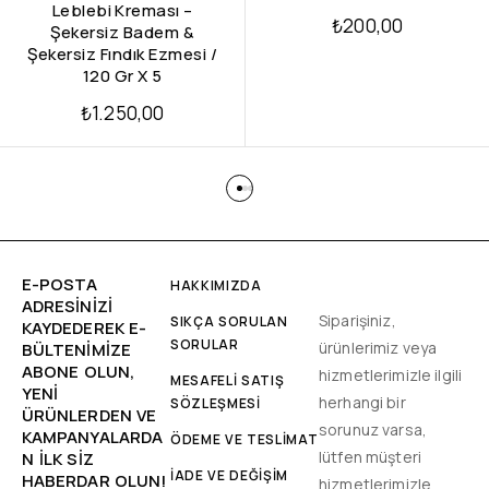
Leblebi Kreması –
₺
200,00
Şekersiz Badem &
Şekersiz Fındık Ezmesi /
120 Gr X 5
₺
1.250,00
E-POSTA
HAKKIMIZDA
ADRESINIZI
Siparişiniz,
SIKÇA SORULAN
KAYDEDEREK E-
SORULAR
ürünlerimiz veya
BÜLTENIMIZE
ABONE OLUN,
hizmetlerimizle ilgili
MESAFELİ SATIŞ
YENİ
herhangi bir
SÖZLEŞMESİ
ÜRÜNLERDEN VE
sorunuz varsa,
KAMPANYALARDA
ÖDEME VE TESLİMAT
lütfen müşteri
N ILK SIZ
İADE VE DEĞİŞİM
HABERDAR OLUN!
hizmetlerimizle