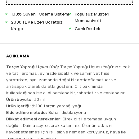
100% Güvenli Ödeme Sistemi
Koşulsuz Müşteri
Memnuniyeti
2000 TL ve Üzeri Ücretsiz
Kargo
Canlı Destek
AÇIKLAMA
Tarçın Yaprağı Uçucu Yağ:
Tarçın Yaprağı Uçucu Yağı’nın sıcak
ve tatlı aroması, evinizde sıcaklık ve samimiyet hissi
yaratırken, aynı zamanda doğal bir antienflamatuar ve
antiseptik olarak da etki gösterir. Cilt bakımında
kullanıldığında ise cildi nemlendirir, rahatlatır ve canlandırır.
Ürün boyutu:
30 ml
Ürün içeriği:
%100 tarçın yaprağı yağı
Elde edilme metodu:
Buhar distilasyonu
Dikkat edilmesi gerekenler:
Direk cilt ile temasa uygun
değildir. Daima seyrelterek kullanınız. Ürünün etkisini
kaybebetmemesi için ısı, ışık ve nemden koruyunuz, hava ile
temasına izin vermeyiniz.