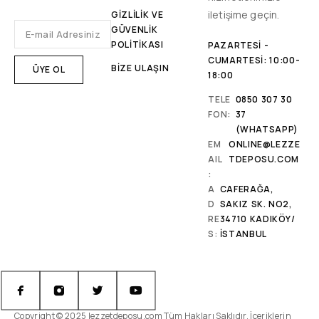
iletişime geçin.
GİZLİLİK VE
GÜVENLİK
POLİTİKASI
PAZARTESI -
CUMARTESI: 10:00-
BİZE ULAŞIN
18:00
TELE
0850 307 30
FON:
37
(WHATSAPP)
EM
ONLINE@LEZZE
AIL
TDEPOSU.COM
:
A
CAFERAĞA,
D
SAKIZ SK. NO2,
RE
34710 KADIKÖY/
S:
İSTANBUL
Copyright © 2025 lezzetdeposu.com Tüm Hakları Saklıdır. İçeriklerin