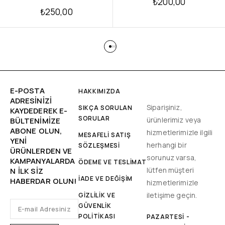
₺
200,00
₺
250,00
E-POSTA
HAKKIMIZDA
ADRESINIZI
Siparişiniz,
SIKÇA SORULAN
KAYDEDEREK E-
SORULAR
ürünlerimiz veya
BÜLTENIMIZE
ABONE OLUN,
hizmetlerimizle ilgili
MESAFELİ SATIŞ
YENİ
herhangi bir
SÖZLEŞMESİ
ÜRÜNLERDEN VE
sorunuz varsa,
KAMPANYALARDA
ÖDEME VE TESLİMAT
lütfen müşteri
N ILK SIZ
İADE VE DEĞİŞİM
HABERDAR OLUN!
hizmetlerimizle
iletişime geçin.
GİZLİLİK VE
GÜVENLİK
POLİTİKASI
PAZARTESI -