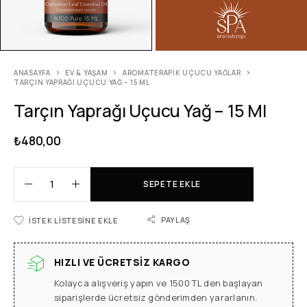
ANASAYFA
EV & YAŞAM
AROMATERAPIK UÇUCU YAĞLAR
TARÇIN YAPRAĞI UÇUCU YAĞ – 15 ML
Tarçın Yaprağı Uçucu Yağ – 15 Ml
₺
480,00
SEPETE EKLE
PAYLAŞ
İSTEK LISTESINE EKLE
HIZLI VE ÜCRETSIZ KARGO
Kolayca alışveriş yapın ve 1500 TL den başlayan
siparişlerde ücretsiz gönderimden yararlanın.