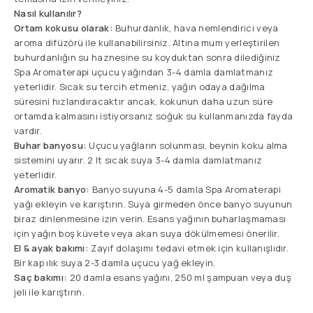
Nasıl kullanılır?
Ortam kokusu olarak:
Buhurdanlık, hava nemlendirici veya
aroma difüzörü ile kullanabilirsiniz. Altına mum yerleştirilen
buhurdanlığın su haznesine su koyduktan sonra dilediğiniz
Spa Aromaterapi uçucu yağından 3-4 damla damlatmanız
yeterlidir. Sıcak su tercih etmeniz, yağın odaya dağılma
süresini hızlandıracaktır ancak, kokunun daha uzun süre
ortamda kalmasını istiyorsanız soğuk su kullanmanızda fayda
vardır.
Buhar banyosu:
Uçucu yağların solunması, beynin koku alma
sistemini uyarır. 2 lt sıcak suya 3-4 damla damlatmanız
yeterlidir.
Aromatik banyo:
Banyo suyuna 4-5 damla Spa Aromaterapi
yağı ekleyin ve karıştırın. Suya girmeden önce banyo suyunun
biraz dinlenmesine izin verin. Esans yağının buharlaşmaması
için yağın boş küvete veya akan suya dökülmemesi önerilir.
El & ayak bakımı:
Zayıf dolaşımı tedavi etmek için kullanışlıdır.
Bir kap ılık suya 2-3 damla uçucu yağ ekleyin.
Saç bakımı:
20 damla esans yağını, 250 ml şampuan veya duş
jeli ile karıştırın.