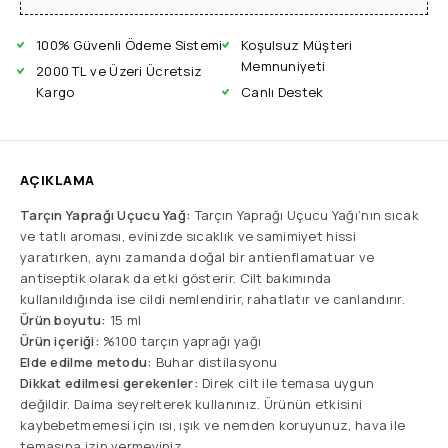
100% Güvenli Ödeme Sistemi
Koşulsuz Müşteri
Memnuniyeti
2000 TL ve Üzeri Ücretsiz
Kargo
Canlı Destek
AÇIKLAMA
Tarçın Yaprağı Uçucu Yağ:
Tarçın Yaprağı Uçucu Yağı’nın sıcak
ve tatlı aroması, evinizde sıcaklık ve samimiyet hissi
yaratırken, aynı zamanda doğal bir antienflamatuar ve
antiseptik olarak da etki gösterir. Cilt bakımında
kullanıldığında ise cildi nemlendirir, rahatlatır ve canlandırır.
Ürün boyutu:
15 ml
Ürün içeriği:
%100 tarçın yaprağı yağı
Elde edilme metodu:
Buhar distilasyonu
Dikkat edilmesi gerekenler:
Direk cilt ile temasa uygun
değildir. Daima seyrelterek kullanınız. Ürünün etkisini
kaybebetmemesi için ısı, ışık ve nemden koruyunuz, hava ile
temasına izin vermeyiniz.