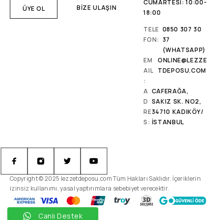
CUMARTESI: 10:00-
BİZE ULAŞIN
18:00
TELE
0850 307 30
FON:
37
(WHATSAPP)
EM
ONLINE@LEZZE
AIL
TDEPOSU.COM
:
A
CAFERAĞA,
D
SAKIZ SK. NO2,
RE
34710 KADIKÖY/
S:
İSTANBUL
Copyright © 2025 lezzetdeposu.com Tüm Hakları Saklıdır. İçeriklerin
izinsiz kullanımı, yasal yaptırımlara sebebiyet verecektir.
Canlı Destek