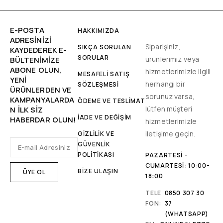
E-POSTA
HAKKIMIZDA
ADRESINIZI
Siparişiniz,
SIKÇA SORULAN
KAYDEDEREK E-
SORULAR
ürünlerimiz veya
BÜLTENIMIZE
ABONE OLUN,
hizmetlerimizle ilgili
MESAFELİ SATIŞ
YENİ
herhangi bir
SÖZLEŞMESİ
ÜRÜNLERDEN VE
sorunuz varsa,
KAMPANYALARDA
ÖDEME VE TESLİMAT
lütfen müşteri
N ILK SIZ
İADE VE DEĞİŞİM
HABERDAR OLUN!
hizmetlerimizle
iletişime geçin.
GİZLİLİK VE
GÜVENLİK
POLİTİKASI
PAZARTESI -
CUMARTESI: 10:00-
BİZE ULAŞIN
18:00
TELE
0850 307 30
FON:
37
(WHATSAPP)