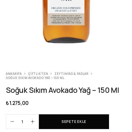
ANASAYFA
ÇIFTLIKTEN
ZEYTINYAĞ & YAĞLAR
SOĞUK SIKIM AVOKADO YAĞ – 150 ML
Soğuk Sıkım Avokado Yağ – 150 Ml
₺
1.275,00
SEPETE EKLE