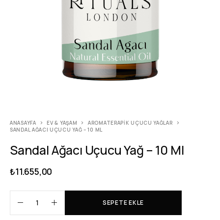
ANASAYFA
EV & YAŞAM
AROMATERAPIK UÇUCU YAĞLAR
SANDAL AĞACI UÇUCU YAĞ – 10 ML
Sandal Ağacı Uçucu Yağ – 10 Ml
₺
11.655,00
SEPETE EKLE