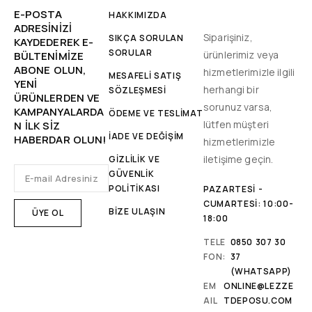
E-POSTA
HAKKIMIZDA
ADRESINIZI
Siparişiniz,
SIKÇA SORULAN
KAYDEDEREK E-
SORULAR
ürünlerimiz veya
BÜLTENIMIZE
ABONE OLUN,
hizmetlerimizle ilgili
MESAFELİ SATIŞ
YENİ
herhangi bir
SÖZLEŞMESİ
ÜRÜNLERDEN VE
sorunuz varsa,
KAMPANYALARDA
ÖDEME VE TESLİMAT
lütfen müşteri
N ILK SIZ
İADE VE DEĞİŞİM
HABERDAR OLUN!
hizmetlerimizle
iletişime geçin.
GİZLİLİK VE
GÜVENLİK
POLİTİKASI
PAZARTESI -
CUMARTESI: 10:00-
BİZE ULAŞIN
18:00
TELE
0850 307 30
FON:
37
(WHATSAPP)
EM
ONLINE@LEZZE
AIL
TDEPOSU.COM