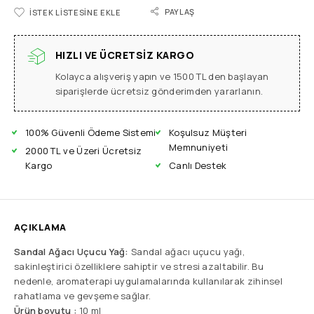
PAYLAŞ
İSTEK LISTESINE EKLE
HIZLI VE ÜCRETSIZ KARGO
Kolayca alışveriş yapın ve 1500 TL den başlayan
siparişlerde ücretsiz gönderimden yararlanın.
100% Güvenli Ödeme Sistemi
Koşulsuz Müşteri
Memnuniyeti
2000 TL ve Üzeri Ücretsiz
Kargo
Canlı Destek
AÇIKLAMA
Sandal Ağacı Uçucu Yağ:
Sandal ağacı uçucu yağı,
sakinleştirici özelliklere sahiptir ve stresi azaltabilir. Bu
nedenle, aromaterapi uygulamalarında kullanılarak zihinsel
rahatlama ve gevşeme sağlar.
Ürün boyutu :
10 ml