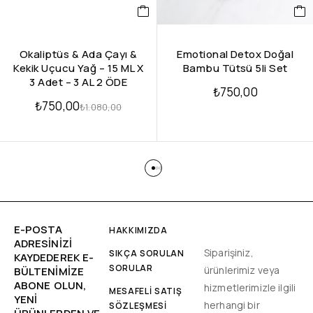
Okaliptüs & Ada Çayı &
Emotional Detox Doğal
Kekik Uçucu Yağ – 15 ML X
Bambu Tütsü 5li Set
3 Adet – 3 AL 2 ÖDE
₺
750,00
₺
750,00
₺
1.080,00
E-POSTA
HAKKIMIZDA
ADRESINIZI
Siparişiniz,
SIKÇA SORULAN
KAYDEDEREK E-
SORULAR
ürünlerimiz veya
BÜLTENIMIZE
ABONE OLUN,
hizmetlerimizle ilgili
MESAFELİ SATIŞ
YENİ
herhangi bir
SÖZLEŞMESİ