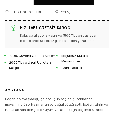
PAYLAŞ
İSTEK LISTESINE EKLE
HIZLI VE ÜCRETSIZ KARGO
Kolayca alışveriş yapın ve 1500 TL den başlayan
siparişlerde ücretsiz gönderimden yararlanın.
100% Güvenli Ödeme Sistemi
Koşulsuz Müşteri
Memnuniyeti
2000 TL ve Üzeri Ücretsiz
Kargo
Canlı Destek
AÇIKLAMA
Doğanın yavaşladığı, içe dönüşün başladığı sonbahar
mevsimine özel hazırlanan bu doğal tütsü seti; beden, zihin ve
ruh arasında dengeli bir uyum yaratmak için seçilmiş 5 farklı