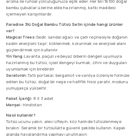
aroma ile ruhsal yolculuğunuza eşlik eder. Her biri %100 doğal
bambu çubuklar üzerine elde hazırlanmış, katkı maddesi
içermeyen karışımlardır.
Paradise 3lü Doğal Bambu Tütsü Setin içinde hangi ürünler
var?
Magical Trees:
Sedir, sandal ağacı ve çam reçinesiyle doğanın
kadim enerjisini taşır; köklenmek, korunmak ve enerjisel alanı
güçlendirmek için kullanılır.
Yin Yang:
Lavanta, paçuli ve beyaz biberin dengeli uyumuyla
hazırlanmış bu tütsü; içsel dengeyi kurmak, zihni ve duyguları
uyumlamak için birebirdir.
Seratonin:
Tatlı portakal, bergamot ve vanilya özleriyle formüle
edilen bu tütsü; doğal bir neşe ve hafiflik hissi yaratır, modunu
yumuşakça yükseltir.
Paket İçeriği:
8 X 3 adet
Menşei:
Hindistan
Nasıl kullanılır?
Tütsü ucunu yakın, alevi üfleyin, köz halinde tütsülenmeye
bırakın. Seramik bir tütsülükte güvenli şekilde kullanın. Kapalı
alanda havalandırma yapmayı unutmayın.