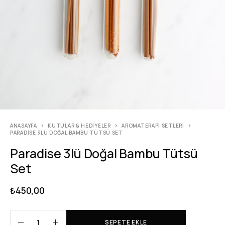
ANASAYFA
KUTULAR & HEDIYELER
AROMATERAPI SETLERI
PARADISE 3LÜ DOĞAL BAMBU TÜTSÜ SET
Paradise 3lü Doğal Bambu Tütsü
Set
₺
450,00
SEPETE EKLE