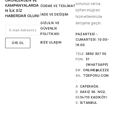
ÜRÜNLERDEN VE
sorunuz varsa,
KAMPANYALARDA
ÖDEME VE TESLİMAT
lütfen müşteri
N ILK SIZ
İADE VE DEĞİŞİM
HABERDAR OLUN!
hizmetlerimizle
iletişime geçin.
GİZLİLİK VE
GÜVENLİK
POLİTİKASI
PAZARTESI -
CUMARTESI: 10:00-
BİZE ULAŞIN
18:00
TELE
0850 307 30
FON:
37
(WHATSAPP)
EM
ONLINE@LEZZE
AIL
TDEPOSU.COM
:
A
CAFERAĞA,
D
SAKIZ SK. NO2,
RE
34710 KADIKÖY/
S:
İSTANBUL