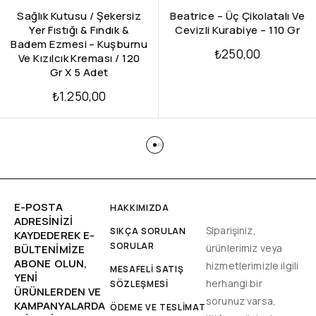
Sağlık Kutusu / Şekersiz
Beatrice – Üç Çikolatalı Ve
Yer Fıstığı & Fındık &
Cevizli Kurabiye – 110 Gr
Badem Ezmesi – Kuşburnu
₺
250,00
Ve Kızılcık Kreması / 120
Gr X 5 Adet
₺
1.250,00
E-POSTA
HAKKIMIZDA
ADRESINIZI
Siparişiniz,
SIKÇA SORULAN
KAYDEDEREK E-
SORULAR
ürünlerimiz veya
BÜLTENIMIZE
ABONE OLUN,
hizmetlerimizle ilgili
MESAFELİ SATIŞ
YENİ
herhangi bir
SÖZLEŞMESİ
ÜRÜNLERDEN VE
sorunuz varsa,
KAMPANYALARDA
ÖDEME VE TESLİMAT