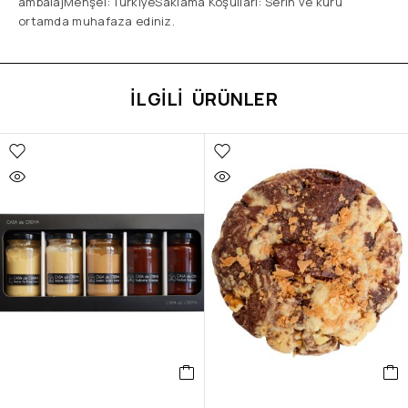
ambalajMenşei: TürkiyeSaklama Koşulları: Serin ve kuru
ortamda muhafaza ediniz.
İLGILI ÜRÜNLER