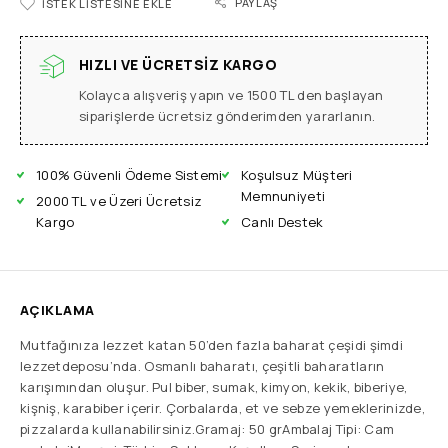
PAYLAŞ
İSTEK LISTESINE EKLE
HIZLI VE ÜCRETSIZ KARGO
Kolayca alışveriş yapın ve 1500 TL den başlayan
siparişlerde ücretsiz gönderimden yararlanın.
100% Güvenli Ödeme Sistemi
Koşulsuz Müşteri
Memnuniyeti
2000 TL ve Üzeri Ücretsiz
Kargo
Canlı Destek
AÇIKLAMA
Mutfağınıza lezzet katan 50’den fazla baharat çeşidi şimdi
lezzetdeposu’nda. Osmanlı baharatı, çeşitli baharatların
karışımından oluşur. Pul biber, sumak, kimyon, kekik, biberiye,
kişniş, karabiber içerir. Çorbalarda, et ve sebze yemeklerinizde,
pizzalarda kullanabilirsiniz.Gramaj: 50 grAmbalaj Tipi: Cam