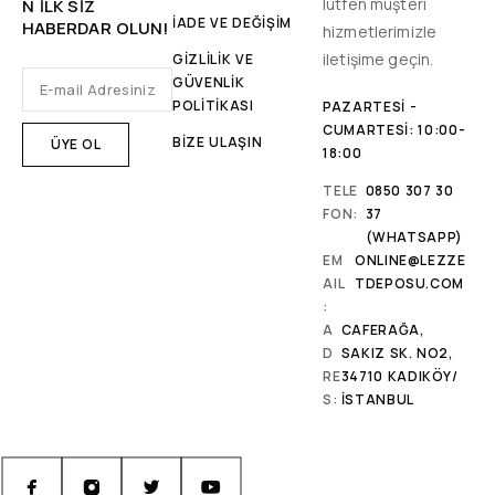
lütfen müşteri
N ILK SIZ
İADE VE DEĞİŞİM
HABERDAR OLUN!
hizmetlerimizle
iletişime geçin.
GİZLİLİK VE
GÜVENLİK
POLİTİKASI
PAZARTESI -
CUMARTESI: 10:00-
BİZE ULAŞIN
18:00
TELE
0850 307 30
FON:
37
(WHATSAPP)
EM
ONLINE@LEZZE
AIL
TDEPOSU.COM
:
A
CAFERAĞA,
D
SAKIZ SK. NO2,
RE
34710 KADIKÖY/
S:
İSTANBUL