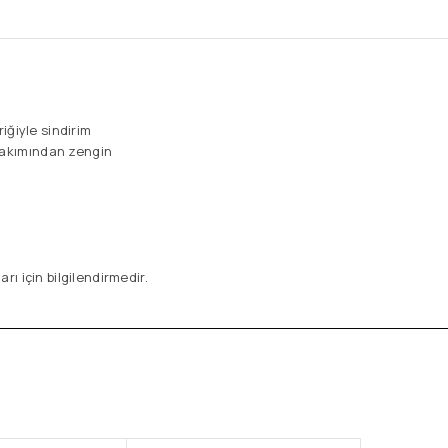
riğiyle sindirim
 bakımından zengin
ı için bilgilendirmedir.