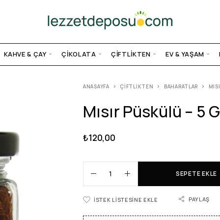
KAHVE & ÇAY
ÇIKOLATA
ÇIFTLIKTEN
EV & YAŞAM
ANASAYFA
ÇIFTLIKTEN
BAHARATLAR
MIS
Mısır Püskülü – 5 G
₺
120,00
SEPETE EKLE
PAYLAŞ
İSTEK LISTESINE EKLE