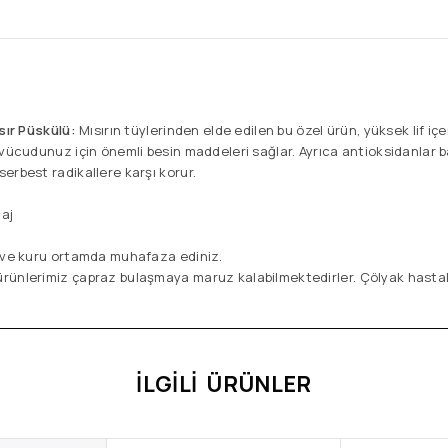
ısır Püskülü:
Mısırın tüylerinden elde edilen bu özel ürün, yüksek lif içe
 vücudunuz için önemli besin maddeleri sağlar. Ayrıca antioksidanlar
erbest radikallere karşı korur.
aj
 ve kuru ortamda muhafaza ediniz.
ürünlerimiz çapraz bulaşmaya maruz kalabilmektedirler. Çölyak hastalar
İLGILI ÜRÜNLER