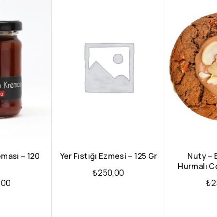
ması – 120
Yer Fıstığı Ezmesi – 125 Gr
Nuty – 
Hurmalı Co
₺
250,00
,00
₺
2