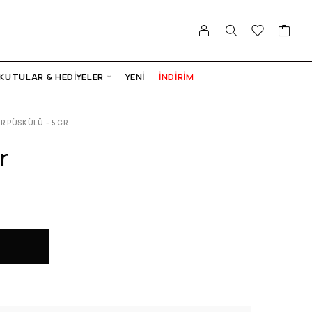
KUTULAR & HEDIYELER
YENI
İNDİRİM
IR PÜSKÜLÜ – 5 GR
r