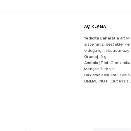
AÇIKLAMA
Yedikıta Baharat’a ait M
sisteminizi destekler ve
olduğu için vücudunuzu s
Gramaj:
5 gr
Ambalaj Tipi:
Cam ambal
Menşei:
Türkiye
Saklama Koşulları:
Serin
ÖNEMLİ NOT:
Glutensiz 