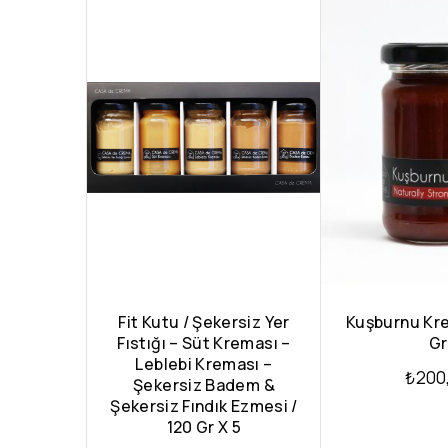
Fit Kutu / Şekersiz Yer
Kuşburnu Kre
Fıstığı – Süt Kreması –
Gr
Leblebi Kreması –
₺
200
Şekersiz Badem &
Şekersiz Fındık Ezmesi /
120 Gr X 5