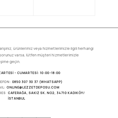
arişiniz, ürünlerimiz veya hizmetlerimizle ilgili herhangi
 sorunuz varsa, lütfen müşteri hizmetlerimizle
tişime geçin.
ARTESI - CUMARTESI: 10:00-18:00
LEFON:
0850 307 30 37 (WHATSAPP)
IL:
ONLINE@LEZZETDEPOSU.COM
RES
CAFERAĞA, SAKIZ SK. NO2, 34710 KADIKÖY/
İSTANBUL