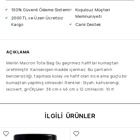
100% Güvenli Ödeme Sistemi
Koşulsuz Müşteri
Memnuniyeti
2000 TL ve Üzeri Ücretsiz
Kargo
Canlı Destek
AÇIKLAMA
Merlin Macron Tote Bag:Su geçirmez hafif bir kumaştan
üretilmiştir. Kanserojen madde içermez. Bu çantanın
benzersizliği, taşıması kolay ve hafif olan ince ama güçlü bir
kumaştan yapılmış olmasıdır. Renkler: Siyah, kahverengi,
lacivert, griÖlçüler: 36 cm x 46 cm x 12 cmHacim: 10 lt
İLGILI ÜRÜNLER