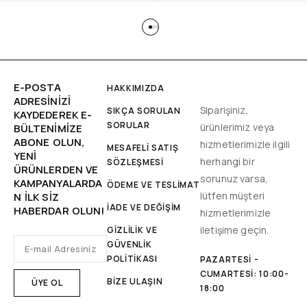
E-POSTA
HAKKIMIZDA
ADRESINIZI
Siparişiniz,
SIKÇA SORULAN
KAYDEDEREK E-
SORULAR
ürünlerimiz veya
BÜLTENIMIZE
ABONE OLUN,
hizmetlerimizle ilgili
MESAFELİ SATIŞ
YENİ
herhangi bir
SÖZLEŞMESİ
ÜRÜNLERDEN VE
sorunuz varsa,
KAMPANYALARDA
ÖDEME VE TESLİMAT
lütfen müşteri
N ILK SIZ
İADE VE DEĞİŞİM
HABERDAR OLUN!
hizmetlerimizle
iletişime geçin.
GİZLİLİK VE
GÜVENLİK
POLİTİKASI
PAZARTESI -
CUMARTESI: 10:00-
BİZE ULAŞIN
18:00