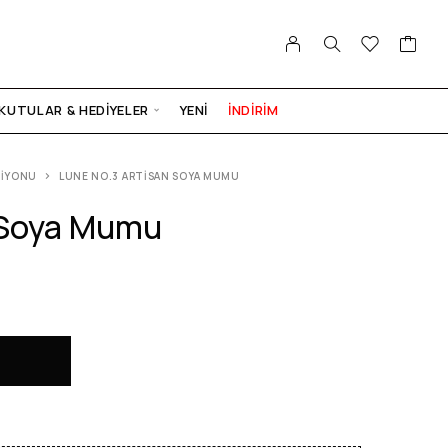
KUTULAR & HEDIYELER
YENI
İNDİRİM
SIYONU
LUNE NO.3 ARTISAN SOYA MUMU
 Soya Mumu