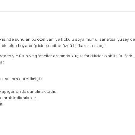
çerisinde sunulan bu özel vanilya kokulu soya mumu, sanatsal yüzey det
 biri elde boyandığı için kendine özgü bir karakter taşır.
 nedeniyle ürün ve görseller arasında küçük farklılıklar olabilir. Bu farkl
ar.
lanılarak üretilmiştir.
kap içerisinde sunulmaktadır.
arak kullanılabilir.
r.