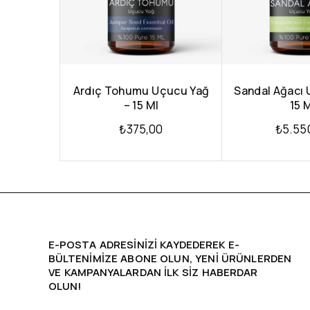
Ardıç Tohumu Uçucu Yağ
Sandal Ağacı 
– 15 Ml
15 
₺
375,00
₺
5.55
E-POSTA ADRESINIZI KAYDEDEREK E-
BÜLTENIMIZE ABONE OLUN, YENİ ÜRÜNLERDEN
VE KAMPANYALARDAN ILK SIZ HABERDAR
OLUN!