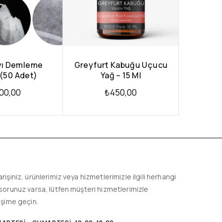
ayı Demleme
Greyfurt Kabuğu Uçucu
 (50 Adet)
Yağ – 15 Ml
00,00
₺
450,00
arişiniz, ürünlerimiz veya hizmetlerimizle ilgili herhangi
 sorunuz varsa, lütfen müşteri hizmetlerimizle
tişime geçin.