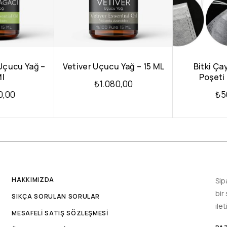
Uçucu Yağ –
Vetiver Uçucu Yağ – 15 ML
Bitki Ç
Ml
Poşeti
₺
1.080,00
0,00
₺
5
HAKKIMIZDA
Sip
bir
SIKÇA SORULAN SORULAR
ile
MESAFELİ SATIŞ SÖZLEŞMESİ