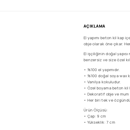
AÇIKLAMA
El yapımı beton kil kap i
obje olarak öne çıkar. Her
El işçiliğinin doğal yapısı
benzersiz ve size özel kıl
• %100 el yapımıdır.
• %100 doğal soya wax kul
• Vanilya kokuludur.
• Özel boyama beton kil 
• Dekoratif obje ve mum ol
• Her biri tek ve özgündü
Ürün Ölçüsü:
• Çap: 9 cm
• Yükseklik: 7 cm