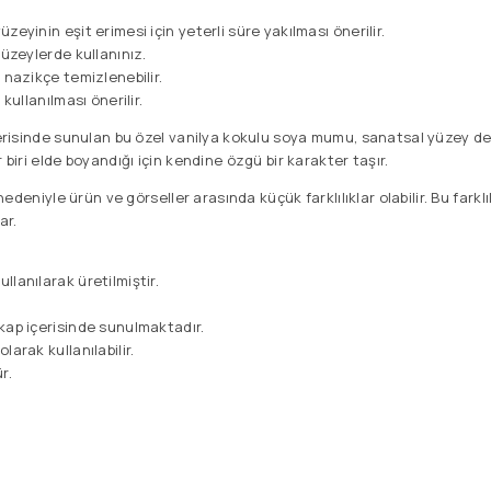
zeyinin eşit erimesi için yeterli süre yakılması önerilir.
yüzeylerde kullanınız.
 nazikçe temizlenebilir.
kullanılması önerilir.
çerisinde sunulan bu özel vanilya kokulu soya mumu, sanatsal yüzey det
 biri elde boyandığı için kendine özgü bir karakter taşır.
 nedeniyle ürün ve görseller arasında küçük farklılıklar olabilir. Bu farkl
ar.
lanılarak üretilmiştir.
kap içerisinde sunulmaktadır.
arak kullanılabilir.
r.