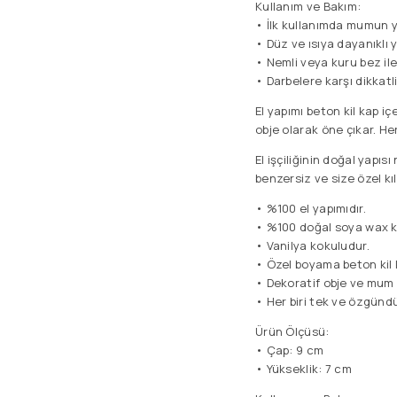
Kullanım ve Bakım:
• İlk kullanımda mumun yü
• Düz ve ısıya dayanıklı 
• Nemli veya kuru bez ile
• Darbelere karşı dikkatli 
El yapımı beton kil kap i
obje olarak öne çıkar. Her
El işçiliğinin doğal yapısı
benzersiz ve size özel kıl
• %100 el yapımıdır.
• %100 doğal soya wax kul
• Vanilya kokuludur.
• Özel boyama beton kil 
• Dekoratif obje ve mum ol
• Her biri tek ve özgündü
Ürün Ölçüsü:
• Çap: 9 cm
• Yükseklik: 7 cm