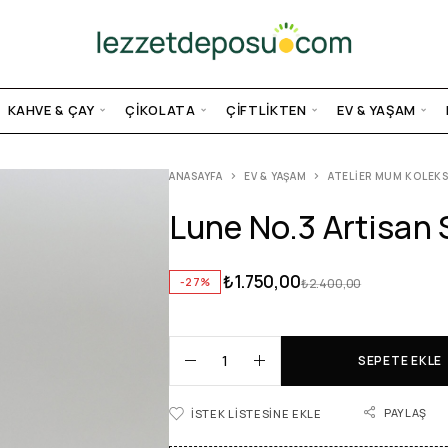
KAHVE & ÇAY
ÇIKOLATA
ÇIFTLIKTEN
EV & YAŞAM
ANASAYFA
EV & YAŞAM
ATELIER MUM KOLEK
Lune No.3 Artisan
₺
1.750,00
-27%
₺
2.400,00
SEPETE EKLE
PAYLAŞ
İSTEK LISTESINE EKLE