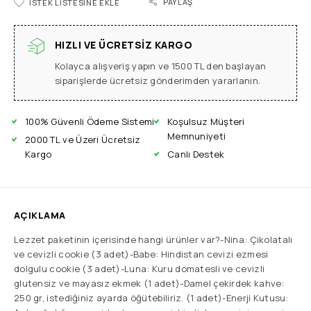
PAYLAŞ
İSTEK LISTESINE EKLE
HIZLI VE ÜCRETSIZ KARGO
Kolayca alışveriş yapın ve 1500 TL den başlayan
siparişlerde ücretsiz gönderimden yararlanın.
100% Güvenli Ödeme Sistemi
Koşulsuz Müşteri
Memnuniyeti
2000 TL ve Üzeri Ücretsiz
Kargo
Canlı Destek
AÇIKLAMA
Lezzet paketinin içerisinde hangi ürünler var?-Nina: Çikolatalı
ve cevizli cookie (3 adet)-Babe: Hindistan cevizi ezmesi
dolgulu cookie (3 adet)-Luna: Kuru domatesli ve cevizli
glutensiz ve mayasız ekmek (1 adet)-Damel çekirdek kahve:
250 gr, istediğiniz ayarda öğütebiliriz. (1 adet)-Enerji Kutusu: