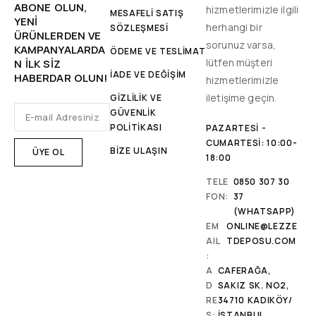
ABONE OLUN,
hizmetlerimizle ilgili
MESAFELİ SATIŞ
YENİ
herhangi bir
SÖZLEŞMESİ
ÜRÜNLERDEN VE
sorunuz varsa,
KAMPANYALARDA
ÖDEME VE TESLİMAT
lütfen müşteri
N ILK SIZ
İADE VE DEĞİŞİM
HABERDAR OLUN!
hizmetlerimizle
iletişime geçin.
GİZLİLİK VE
GÜVENLİK
POLİTİKASI
PAZARTESI -
CUMARTESI: 10:00-
BİZE ULAŞIN
18:00
TELE
0850 307 30
FON:
37
(WHATSAPP)
EM
ONLINE@LEZZE
AIL
TDEPOSU.COM
:
A
CAFERAĞA,
D
SAKIZ SK. NO2,
RE
34710 KADIKÖY/
S:
İSTANBUL