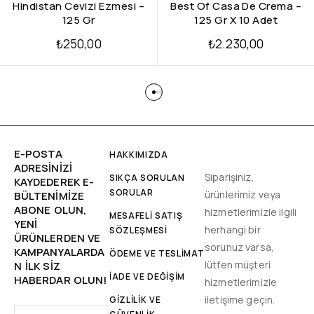
Hindistan Cevizi Ezmesi –
Best Of Casa De Crema –
125 Gr
125 Gr X 10 Adet
₺
250,00
₺
2.230,00
E-POSTA
HAKKIMIZDA
ADRESINIZI
Siparişiniz,
SIKÇA SORULAN
KAYDEDEREK E-
SORULAR
ürünlerimiz veya
BÜLTENIMIZE
ABONE OLUN,
hizmetlerimizle ilgili
MESAFELİ SATIŞ
YENİ
herhangi bir
SÖZLEŞMESİ
ÜRÜNLERDEN VE
sorunuz varsa,
KAMPANYALARDA
ÖDEME VE TESLİMAT
lütfen müşteri
N ILK SIZ
İADE VE DEĞİŞİM
HABERDAR OLUN!
hizmetlerimizle
iletişime geçin.
GİZLİLİK VE