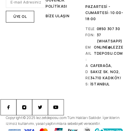
GÜVENLİK
POLİTİKASI
PAZARTESI -
CUMARTESI: 10:00-
BİZE ULAŞIN
18:00
TELE
0850 307 30
FON:
37
(WHATSAPP)
EM
ONLINE@LEZZE
AIL
TDEPOSU.COM
:
A
CAFERAĞA,
D
SAKIZ SK. NO2,
RE
34710 KADIKÖY/
S:
İSTANBUL
Copyright © 2025 lezzetdeposu.com Tüm Hakları Saklıdır. İçeriklerin
izinsiz kullanımı, yasal yaptırımlara sebebiyet verecektir.