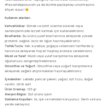
#lezzetdeposucom ya da bizimle paylaşmayı unutmayınız.
Afiyet olsun!
Kullanım alanları:
Kahvaltılıklar
: Ekmek ve simit üzerine sürerek veya
sandviçlerinizde lezzet katmak için kullanabilirsiniz.
Bowl’larda:
Bu ürünü yulaf bowl’larınıza ekleyerek yüksek
proteinli, sağlıklı, leziz bir öğün hazırlayabilirsiniz.
Tatlı&Tuzlu
: Kek, kurabiye, poğaça ve benzeri tariflerde iç
harcınıza ekleyerek hoş bir haşhaş aroması verebilirsiniz.
Müsli ve Yulaf
: Müsli veya yulaf karışımlarına ekleyerek
öğününüzü zenginleştirebilirsiniz.
Smoothie ve Yoğurt
: Smoothie veya yoğurt karışımlarına
ekleyerek sağlıklı atıştırmalıklar hazırlayabilirsiniz
İçindekiler:
Leblebi, pancar şekeri, yağsız süt tozu, doğal
vanilin, sitrik asit
Ürün Gramajı:
125 gr
Alerjen Bilgisi:
Süt ürünü içerir.
Saklama Koşulları:
Isı, ışık ve nemden koruyunuz. Serin ve kuru
yerde saklayınız.