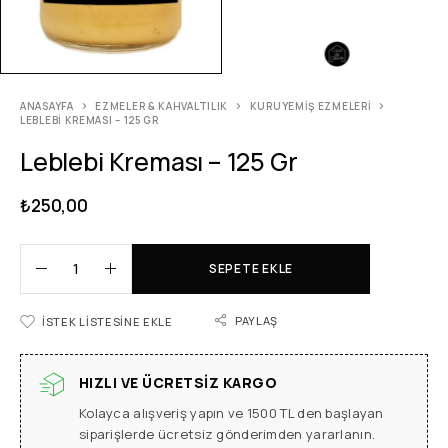
ANASAYFA
EZMELER & KAHVALTILIK
KURUYEMIŞ EZMELERI
LEBLEBI KREMASI – 125 GR
Leblebi Kreması – 125 Gr
₺
250,00
SEPETE EKLE
PAYLAŞ
İSTEK LISTESINE EKLE
HIZLI VE ÜCRETSIZ KARGO
Kolayca alışveriş yapın ve 1500 TL den başlayan
siparişlerde ücretsiz gönderimden yararlanın.