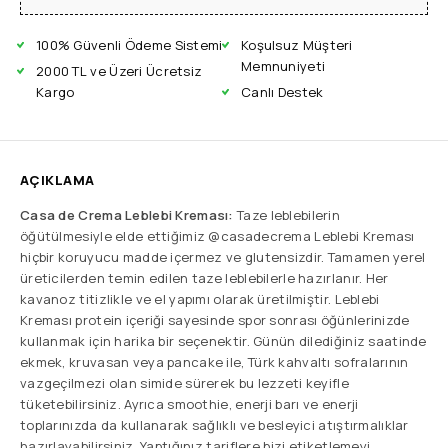
100% Güvenli Ödeme Sistemi
Koşulsuz Müşteri
Memnuniyeti
2000 TL ve Üzeri Ücretsiz
Kargo
Canlı Destek
AÇIKLAMA
Casa de Crema Leblebi Kreması:
Taze leblebilerin
öğütülmesiyle elde ettiğimiz @casadecrema Leblebi Kreması
hiçbir koruyucu madde içermez ve glutensizdir. Tamamen yerel
üreticilerden temin edilen taze leblebilerle hazırlanır. Her
kavanoz titizlikle ve el yapımı olarak üretilmiştir. Leblebi
Kreması protein içeriği sayesinde spor sonrası öğünlerinizde
kullanmak için harika bir seçenektir. Günün dilediğiniz saatinde
ekmek, kruvasan veya pancake ile, Türk kahvaltı sofralarının
vazgeçilmezi olan simide sürerek bu lezzeti keyifle
tüketebilirsiniz. Ayrıca smoothie, enerji barı ve enerji
toplarınızda da kullanarak sağlıklı ve besleyici atıştırmalıklar
hazırlayabilirsiniz. Yaptığınız tariflere bizi etiketlemeyi