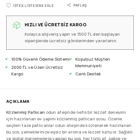
PAYLAŞ
İSTEK LISTESINE EKLE
HIZLI VE ÜCRETSIZ KARGO
Kolayca alışveriş yapın ve 1500 TL den başlayan
siparişlerde ücretsiz gönderimden yararlanın.
100% Güvenli Ödeme Sistemi
Koşulsuz Müşteri
Memnuniyeti
2000 TL ve Üzeri Ücretsiz
Kargo
Canlı Destek
AÇIKLAMA
Közlenmiş Patlıcan
odun ateşinde nefis bir lezzet deneyimi
için hazırlanan ev yapımı közlenmiş patlıcan sosu. Özenle
seçilen taze patlıcanlar odun ateşinde közlenerek hazırlanan
bu sos, yemeklerinize eşsiz bir aroma ve lezzet katıyor. Sağlıklı
ve doğal malzemelerle yapılan bu sos, her türlü et, sebze ve