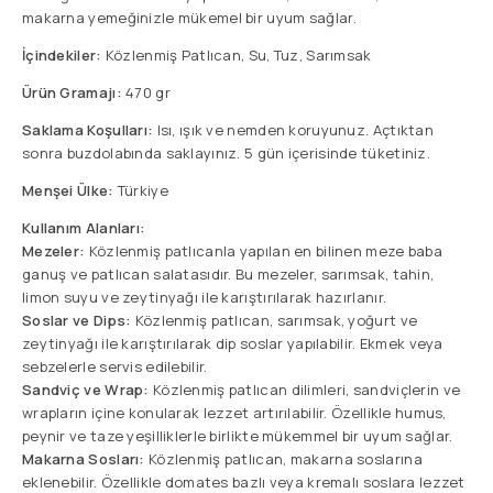
makarna yemeğinizle mükemel bir uyum sağlar.
İçindekiler:
Közlenmiş Patlıcan, Su, Tuz, Sarımsak
Ürün Gramajı:
470 gr
Saklama Koşulları:
Isı, ışık ve nemden koruyunuz. Açtıktan
sonra buzdolabında saklayınız. 5 gün içerisinde tüketiniz.
Menşei Ülke:
Türkiye
Kullanım Alanları:
Mezeler:
Közlenmiş patlıcanla yapılan en bilinen meze baba
ganuş ve patlıcan salatasıdır. Bu mezeler, sarımsak, tahin,
limon suyu ve zeytinyağı ile karıştırılarak hazırlanır.
Soslar ve Dips:
Közlenmiş patlıcan, sarımsak, yoğurt ve
zeytinyağı ile karıştırılarak dip soslar yapılabilir. Ekmek veya
sebzelerle servis edilebilir.
Sandviç ve Wrap:
Közlenmiş patlıcan dilimleri, sandviçlerin ve
wrapların içine konularak lezzet artırılabilir. Özellikle humus,
peynir ve taze yeşilliklerle birlikte mükemmel bir uyum sağlar.
Makarna Sosları:
Közlenmiş patlıcan, makarna soslarına
eklenebilir. Özellikle domates bazlı veya kremalı soslara lezzet