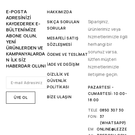
E-POSTA
HAKKIMIZDA
ADRESINIZI
Siparişiniz,
SIKÇA SORULAN
KAYDEDEREK E-
SORULAR
ürünlerimiz veya
BÜLTENIMIZE
ABONE OLUN,
hizmetlerimizle ilgili
MESAFELİ SATIŞ
YENİ
herhangi bir
SÖZLEŞMESİ
ÜRÜNLERDEN VE
sorunuz varsa,
KAMPANYALARDA
ÖDEME VE TESLİMAT
lütfen müşteri
N ILK SIZ
İADE VE DEĞİŞİM
HABERDAR OLUN!
hizmetlerimizle
iletişime geçin.
GİZLİLİK VE
GÜVENLİK
POLİTİKASI
PAZARTESI -
CUMARTESI: 10:00-
BİZE ULAŞIN
18:00
TELE
0850 307 30
FON:
37
(WHATSAPP)
EM
ONLINE@LEZZE