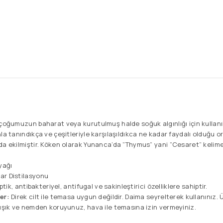
çoğumuzun baharat veya kurutulmuş halde soğuk algınlığı için kullanı
la tanındıkça ve çeşitleriyle karşılaşıldıkca ne kadar faydalı olduğu or
da ekilmiştir. Köken olarak Yunanca’da ”Thymus” yani ”Cesaret” kelime
yağı
ar Distilasyonu
tik, antibakteriyel, antifugal ve sakinleştirici özelliklere sahiptir.
er:
Direk cilt ile temasa uygun değildir. Daima seyrelterek kullanınız. 
 ışık ve nemden koruyunuz, hava ile temasına izin vermeyiniz.