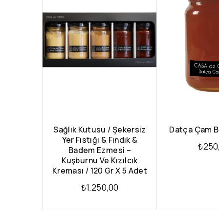
Sağlık Kutusu / Şekersiz
Datça Çam Ba
Yer Fıstığı & Fındık &
₺
250
Badem Ezmesi –
Kuşburnu Ve Kızılcık
Kreması / 120 Gr X 5 Adet
₺
1.250,00