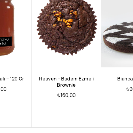
lı – 120 Gr
Heaven – Badem Ezmeli
Bianca 
Brownie
,00
₺
9
₺
160,00