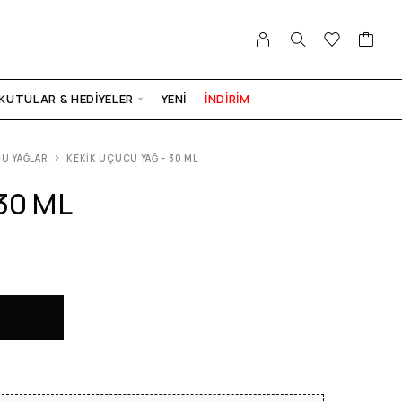
KUTULAR & HEDIYELER
YENI
İNDİRİM
U YAĞLAR
KEKIK UÇUCU YAĞ – 30 ML
 30 ML