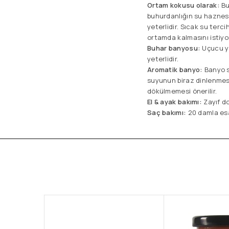
Ortam kokusu olarak:
Bu
buhurdanlığın su haznes
yeterlidir. Sıcak su ter
ortamda kalmasını istiyo
Buhar banyosu:
Uçucu ya
yeterlidir.
Aromatik banyo:
Banyo s
suyunun biraz dinlenmesi
dökülmemesi önerilir.
El & ayak bakımı:
Zayıf do
Saç bakımı:
20 damla esan