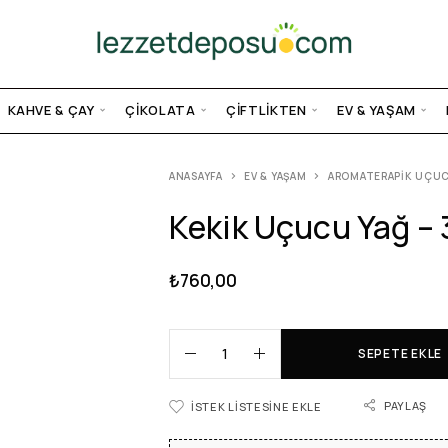
KAHVE & ÇAY
ÇIKOLATA
ÇIFTLIKTEN
EV & YAŞAM
ANASAYFA
EV & YAŞAM
AROMATERAPIK UÇUC
Kekik Uçucu Yağ –
₺
760,00
SEPETE EKLE
PAYLAŞ
İSTEK LISTESINE EKLE