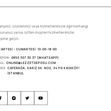
arişiniz, ürünlerimiz veya hizmetlerimizle ilgili herhangi
 sorunuz varsa, lütfen müşteri hizmetlerimizle
tişime geçin.
ARTESI - CUMARTESI: 10:00-18:00
LEFON:
0850 307 30 37 (WHATSAPP)
IL:
ONLINE@LEZZETDEPOSU.COM
RES
CAFERAĞA, SAKIZ SK. NO2, 34710 KADIKÖY/
İSTANBUL