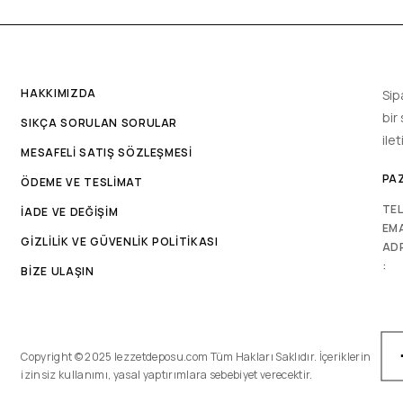
HAKKIMIZDA
Sip
bir
SIKÇA SORULAN SORULAR
ile
MESAFELİ SATIŞ SÖZLEŞMESİ
PAZ
ÖDEME VE TESLİMAT
TE
İADE VE DEĞİŞİM
EMA
GİZLİLİK VE GÜVENLİK POLİTİKASI
AD
:
BİZE ULAŞIN
Copyright © 2025 lezzetdeposu.com Tüm Hakları Saklıdır. İçeriklerin
izinsiz kullanımı, yasal yaptırımlara sebebiyet verecektir.