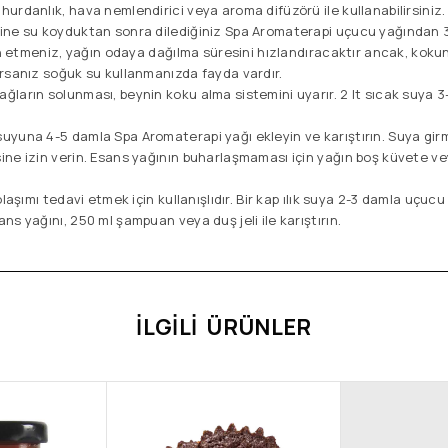
hurdanlık, hava nemlendirici veya aroma difüzörü ile kullanabilirsiniz.
ine su koyduktan sonra dilediğiniz Spa Aromaterapi uçucu yağından
cih etmeniz, yağın odaya dağılma süresini hızlandıracaktır ancak, ko
rsanız soğuk su kullanmanızda fayda vardır.
ğların solunması, beynin koku alma sistemini uyarır. 2 lt sıcak suya
uyuna 4-5 damla Spa Aromaterapi yağı ekleyin ve karıştırın. Suya g
ne izin verin. Esans yağının buharlaşmaması için yağın boş küvete v
laşımı tedavi etmek için kullanışlıdır. Bir kap ılık suya 2-3 damla uçucu
s yağını, 250 ml şampuan veya duş jeli ile karıştırın.
İLGILI ÜRÜNLER