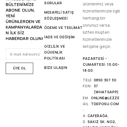
SORULAR
ürünlerimiz veya
BÜLTENIMIZE
ABONE OLUN,
hizmetlerimizle ilgili
MESAFELİ SATIŞ
YENİ
herhangi bir
SÖZLEŞMESİ
ÜRÜNLERDEN VE
sorunuz varsa,
KAMPANYALARDA
ÖDEME VE TESLİMAT
lütfen müşteri
N ILK SIZ
İADE VE DEĞİŞİM
HABERDAR OLUN!
hizmetlerimizle
iletişime geçin.
GİZLİLİK VE
GÜVENLİK
POLİTİKASI
PAZARTESI -
CUMARTESI: 10:00-
BİZE ULAŞIN
18:00
TELE
0850 307 30
FON:
37
(WHATSAPP)
EM
ONLINE@LEZZE
AIL
TDEPOSU.COM
:
A
CAFERAĞA,
D
SAKIZ SK. NO2,