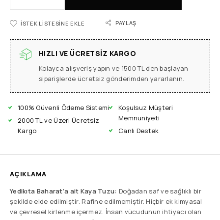
PAYLAŞ
İSTEK LISTESINE EKLE
HIZLI VE ÜCRETSIZ KARGO
Kolayca alışveriş yapın ve 1500 TL den başlayan
siparişlerde ücretsiz gönderimden yararlanın.
100% Güvenli Ödeme Sistemi
Koşulsuz Müşteri
Memnuniyeti
2000 TL ve Üzeri Ücretsiz
Kargo
Canlı Destek
AÇIKLAMA
Yedikıta Baharat’a ait Kaya Tuzu:
Doğadan saf ve sağlıklı bir
şekilde elde edilmiştir. Rafine edilmemiştir. Hiçbir ek kimyasal
ve çevresel kirlenme içermez. İnsan vücudunun ihtiyacı olan