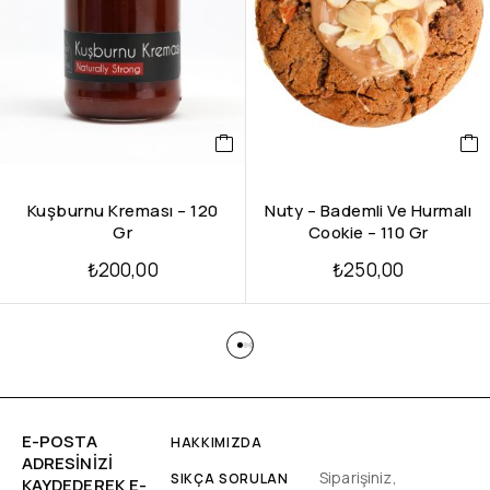
Kuşburnu Kreması – 120
Nuty – Bademli Ve Hurmalı
Gr
Cookie – 110 Gr
₺
200,00
₺
250,00
E-POSTA
HAKKIMIZDA
ADRESINIZI
Siparişiniz,
SIKÇA SORULAN
KAYDEDEREK E-