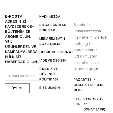
E-POSTA
HAKKIMIZDA
ADRESINIZI
Siparişiniz,
SIKÇA SORULAN
KAYDEDEREK E-
SORULAR
ürünlerimiz veya
BÜLTENIMIZE
ABONE OLUN,
hizmetlerimizle ilgili
MESAFELİ SATIŞ
YENİ
herhangi bir
SÖZLEŞMESİ
ÜRÜNLERDEN VE
sorunuz varsa,
KAMPANYALARDA
ÖDEME VE TESLİMAT
lütfen müşteri
N ILK SIZ
İADE VE DEĞİŞİM
HABERDAR OLUN!
hizmetlerimizle
iletişime geçin.
GİZLİLİK VE
GÜVENLİK
POLİTİKASI
PAZARTESI -
CUMARTESI: 10:00-
BİZE ULAŞIN
18:00
TELE
0850 307 30
FON:
37
(WHATSAPP)