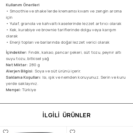
Kullanım Önerileri
• Smoothie ve shake’lerde kremamsı kıvam ve zengin aroma
için
• Yulaf, granola ve kahvaltı kaselerinde lezzet artırıcı olarak
• Kek, kurabiye ve brownie tariflerinde dolgu veya karışım
olarak
• Enerji topları ve barlarında doğal lezzet verici olarak
İçindekiler:
Fındık, kakao, pancar şekeri, süt tozu, peynir altı
suyu tozu, bitkisel yağ
Net Miktar:
280 g
Alerjen Bilgisi:
Soya ve süt ürünü içerir.
Saklama Koşulları:
Isı, ışık ve nemden koruyunuz. Serin ve kuru
yerde saklayınız.
Menşei:
Türkiye
İLGILI ÜRÜNLER