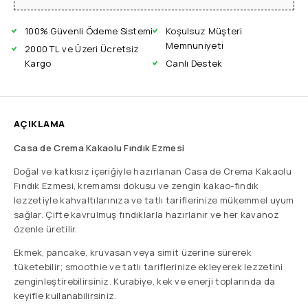
100% Güvenli Ödeme Sistemi
Koşulsuz Müşteri
Memnuniyeti
2000 TL ve Üzeri Ücretsiz
Kargo
Canlı Destek
AÇIKLAMA
Casa de Crema Kakaolu Fındık Ezmesi
Doğal ve katkısız içeriğiyle hazırlanan Casa de Crema Kakaolu
Fındık Ezmesi, kremamsı dokusu ve zengin kakao-fındık
lezzetiyle kahvaltılarınıza ve tatlı tariflerinize mükemmel uyum
sağlar. Çifte kavrulmuş fındıklarla hazırlanır ve her kavanoz
özenle üretilir.
Ekmek, pancake, kruvasan veya simit üzerine sürerek
tüketebilir; smoothie ve tatlı tariflerinize ekleyerek lezzetini
zenginleştirebilirsiniz. Kurabiye, kek ve enerji toplarında da
keyifle kullanabilirsiniz.