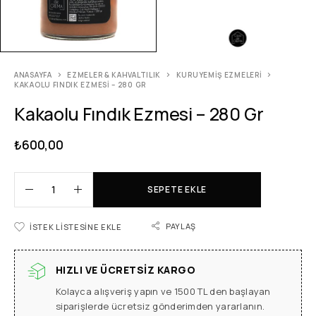
ANASAYFA
EZMELER & KAHVALTILIK
KURUYEMIŞ EZMELERI
KAKAOLU FINDIK EZMESI – 280 GR
Kakaolu Fındık Ezmesi – 280 Gr
₺
600,00
SEPETE EKLE
PAYLAŞ
İSTEK LISTESINE EKLE
HIZLI VE ÜCRETSIZ KARGO
Kolayca alışveriş yapın ve 1500 TL den başlayan
siparişlerde ücretsiz gönderimden yararlanın.