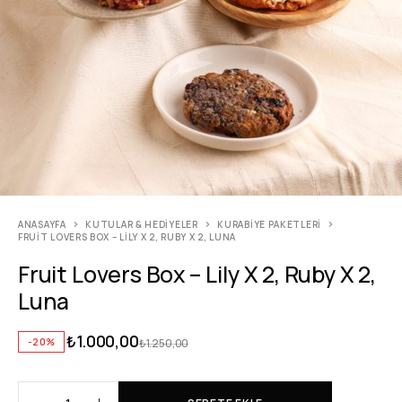
ANASAYFA
KUTULAR & HEDIYELER
KURABIYE PAKETLERI
FRUIT LOVERS BOX – LILY X 2, RUBY X 2, LUNA
Fruit Lovers Box – Lily X 2, Ruby X 2,
Luna
₺
1.000,00
-20%
₺
1.250,00