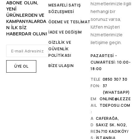
ABONE OLUN,
hizmetlerimizle ilgili
MESAFELİ SATIŞ
YENİ
herhangi bir
SÖZLEŞMESİ
ÜRÜNLERDEN VE
sorunuz varsa,
KAMPANYALARDA
ÖDEME VE TESLİMAT
lütfen müşteri
N ILK SIZ
İADE VE DEĞİŞİM
HABERDAR OLUN!
hizmetlerimizle
iletişime geçin.
GİZLİLİK VE
GÜVENLİK
POLİTİKASI
PAZARTESI -
CUMARTESI: 10:00-
BİZE ULAŞIN
18:00
TELE
0850 307 30
FON:
37
(WHATSAPP)
EM
ONLINE@LEZZE
AIL
TDEPOSU.COM
:
A
CAFERAĞA,
D
SAKIZ SK. NO2,
RE
34710 KADIKÖY/
S:
İSTANBUL