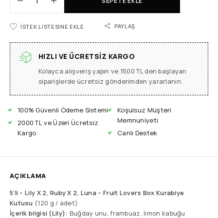
SEPETE EKLE
PAYLAŞ
İSTEK LISTESINE EKLE
HIZLI VE ÜCRETSIZ KARGO
Kolayca alışveriş yapın ve 1500 TL den başlayan
siparişlerde ücretsiz gönderimden yararlanın.
100% Güvenli Ödeme Sistemi
Koşulsuz Müşteri
Memnuniyeti
2000 TL ve Üzeri Ücretsiz
Kargo
Canlı Destek
AÇIKLAMA
5’li – Lily X 2, Ruby X 2, Luna – Fruit Lovers Box Kurabiye
Kutusu
(120 g / adet)
İçerik bilgisi (Lily):
Buğday unu, frambuaz, limon kabuğu