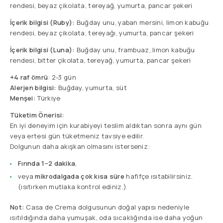
rendesi, beyaz çikolata, tereyağ, yumurta, pancar şekeri
İçerik bilgisi (Ruby):
Buğday unu, yaban mersini, limon kabuğu
rendesi, beyaz çikolata, tereyağı, yumurta, pancar şekeri
İçerik bilgisi (Luna):
Buğday unu, frambuaz, limon kabuğu
rendesi, bitter çikolata, tereyağ, yumurta, pancar şekeri
+4 raf ömrü
: 2-3 gün
Alerjen bilgisi:
Buğday, yumurta, süt
Menşei:
Türkiye
Tüketim Önerisi:
En iyi deneyim için kurabiyeyi teslim aldıktan sonra aynı gün
veya ertesi gün tüketmeniz tavsiye edilir.
Dolgunun daha akışkan olmasını isterseniz:
Fırında 1–2 dakika
,
veya
mikrodalgada çok kısa süre
hafifçe ısıtabilirsiniz.
(ısıtırken mutlaka kontrol ediniz.)
Not:
Casa de Crema dolgusunun doğal yapısı nedeniyle
ısıtıldığında daha yumuşak, oda sıcaklığında ise daha yoğun