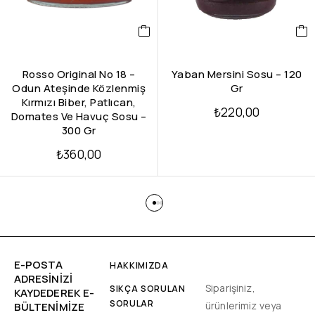
Rosso Original No 18 –
Yaban Mersini Sosu – 120
Odun Ateşinde Közlenmiş
Gr
Kırmızı Biber, Patlıcan,
₺
220,00
Domates Ve Havuç Sosu –
300 Gr
₺
360,00
E-POSTA
HAKKIMIZDA
ADRESINIZI
Siparişiniz,
SIKÇA SORULAN
KAYDEDEREK E-
SORULAR
ürünlerimiz veya
BÜLTENIMIZE