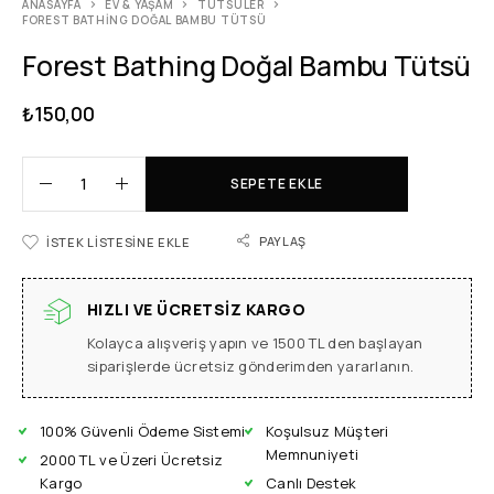
ANASAYFA
EV & YAŞAM
TÜTSÜLER
FOREST BATHING DOĞAL BAMBU TÜTSÜ
Forest Bathing Doğal Bambu Tütsü
₺
150,00
SEPETE EKLE
PAYLAŞ
İSTEK LISTESINE EKLE
HIZLI VE ÜCRETSIZ KARGO
Kolayca alışveriş yapın ve 1500 TL den başlayan
siparişlerde ücretsiz gönderimden yararlanın.
100% Güvenli Ödeme Sistemi
Koşulsuz Müşteri
Memnuniyeti
2000 TL ve Üzeri Ücretsiz
Kargo
Canlı Destek