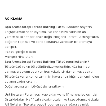
AÇIKLAMA
Spa Aromaterapi Forest Bathing Tütsü:
Modern hayatın
koşuşturmasından sıyrılmak ve kendinize sakin bir an
yaratmak için tasarlanan doğal bileşenli Forest Bathing tütsü,
doğanın taptaze ve canlı kokusunu yansıtan bir aromaya
sahiptir.
Paket İçeriği:
8 adet
Menşei:
Hindistan
Spa Aromaterapi Forest Bathing Tütsü nasıl kullanılır?
Tütsünüzü yakıp tütsülüğünüze yerleştirin. Köz halinde
yanmaya devam ederken hoş kokulu bir duman yayacaktır.
Tütsünüz yanarken ortamın iyi havalandırıldığından emin olun
ve anın tadını çıkarın.
Doğal aromaların büyüsüyle rahatlayın!
Üst Notalar:
Ferah yeşil yapraklar ve hafif narenciye esintisi
Orta Notalar:
Hafif tatlı çiçek notaları ve taze otumsu dokular
Alt Notalar:
Topraksı paçuli, odunsu sedir ağacı ve misk