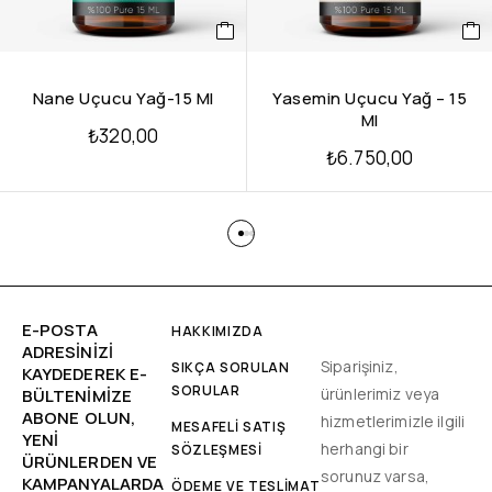
Nane Uçucu Yağ-15 Ml
Yasemin Uçucu Yağ – 15
Ml
₺
320,00
₺
6.750,00
E-POSTA
HAKKIMIZDA
ADRESINIZI
Siparişiniz,
SIKÇA SORULAN
KAYDEDEREK E-
SORULAR
ürünlerimiz veya
BÜLTENIMIZE
ABONE OLUN,
hizmetlerimizle ilgili
MESAFELİ SATIŞ
YENİ
herhangi bir
SÖZLEŞMESİ
ÜRÜNLERDEN VE
sorunuz varsa,
KAMPANYALARDA
ÖDEME VE TESLİMAT