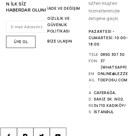
lütfen müşteri
N ILK SIZ
İADE VE DEĞİŞİM
HABERDAR OLUN!
hizmetlerimizle
iletişime geçin.
GİZLİLİK VE
GÜVENLİK
POLİTİKASI
PAZARTESI -
CUMARTESI: 10:00-
BİZE ULAŞIN
18:00
TELE
0850 307 30
FON:
37
(WHATSAPP)
EM
ONLINE@LEZZE
AIL
TDEPOSU.COM
:
A
CAFERAĞA,
D
SAKIZ SK. NO2,
RE
34710 KADIKÖY/
S:
İSTANBUL