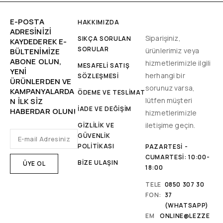
E-POSTA
HAKKIMIZDA
ADRESINIZI
Siparişiniz,
SIKÇA SORULAN
KAYDEDEREK E-
SORULAR
ürünlerimiz veya
BÜLTENIMIZE
ABONE OLUN,
hizmetlerimizle ilgili
MESAFELİ SATIŞ
YENİ
herhangi bir
SÖZLEŞMESİ
ÜRÜNLERDEN VE
sorunuz varsa,
KAMPANYALARDA
ÖDEME VE TESLİMAT
lütfen müşteri
N ILK SIZ
İADE VE DEĞİŞİM
HABERDAR OLUN!
hizmetlerimizle
iletişime geçin.
GİZLİLİK VE
GÜVENLİK
POLİTİKASI
PAZARTESI -
CUMARTESI: 10:00-
BİZE ULAŞIN
18:00
TELE
0850 307 30
FON:
37
(WHATSAPP)
EM
ONLINE@LEZZE