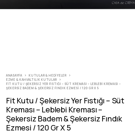
ANASAYFA
KUTULAR & HEDIYELER
EZME & KAHVALTILIK KUTULAR
FIT KUTU / ŞEKERSIZ YER FISTIĞI – SÜT KREMASI – LEBLEBI KREMASI –
ŞEKERSIZ BADEM & ŞEKERSIZ FINDIK EZMESI / 120 GR X 5
Fit Kutu / Şekersiz Yer Fıstığı – Süt
Kreması – Leblebi Kreması –
Şekersiz Badem & Şekersiz Fındık
Ezmesi / 120 Gr X 5