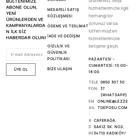
ürünlerimiz veya
BÜLTENIMIZE
ABONE OLUN,
hizmetlerimizle ilgili
MESAFELİ SATIŞ
YENİ
herhangi bir
SÖZLEŞMESİ
ÜRÜNLERDEN VE
sorunuz varsa,
KAMPANYALARDA
ÖDEME VE TESLİMAT
lütfen müşteri
N ILK SIZ
İADE VE DEĞİŞİM
HABERDAR OLUN!
hizmetlerimizle
iletişime geçin.
GİZLİLİK VE
GÜVENLİK
POLİTİKASI
PAZARTESI -
CUMARTESI: 10:00-
BİZE ULAŞIN
18:00
TELE
0850 307 30
FON:
37
(WHATSAPP)
EM
ONLINE@LEZZE
AIL
TDEPOSU.COM
:
A
CAFERAĞA,
D
SAKIZ SK. NO2,
RE
34710 KADIKÖY/