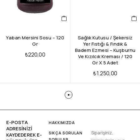
Yaban Mersini Sosu – 120
Sağlık Kutusu / Şekersiz
Gr
Yer Fıstığı & Fındık &
Badem Ezmesi – Kuşburnu
₺
220,00
Ve Kızılcık Kreması / 120
Gr X 5 Adet
₺
1.250,00
E-POSTA
HAKKIMIZDA
ADRESINIZI
Siparişiniz,
SIKÇA SORULAN
KAYDEDEREK E-
SORULAR