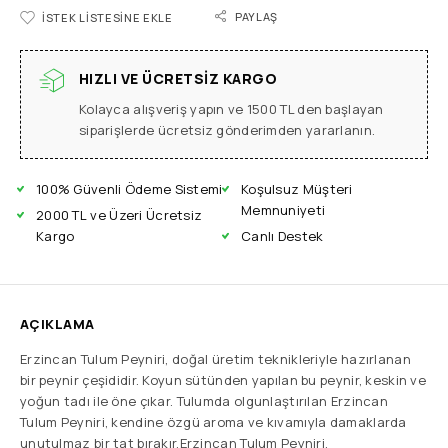
PAYLAŞ
İSTEK LISTESINE EKLE
HIZLI VE ÜCRETSIZ KARGO
Kolayca alışveriş yapın ve 1500 TL den başlayan
siparişlerde ücretsiz gönderimden yararlanın.
100% Güvenli Ödeme Sistemi
Koşulsuz Müşteri
Memnuniyeti
2000 TL ve Üzeri Ücretsiz
Kargo
Canlı Destek
AÇIKLAMA
Erzincan Tulum Peyniri, doğal üretim teknikleriyle hazırlanan
bir peynir çeşididir. Koyun sütünden yapılan bu peynir, keskin ve
yoğun tadı ile öne çıkar. Tulumda olgunlaştırılan Erzincan
Tulum Peyniri, kendine özgü aroma ve kıvamıyla damaklarda
unutulmaz bir tat bırakır.Erzincan Tulum Peyniri,