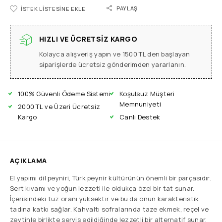
PAYLAŞ
İSTEK LISTESINE EKLE
HIZLI VE ÜCRETSIZ KARGO
Kolayca alışveriş yapın ve 1500 TL den başlayan
siparişlerde ücretsiz gönderimden yararlanın.
100% Güvenli Ödeme Sistemi
Koşulsuz Müşteri
Memnuniyeti
2000 TL ve Üzeri Ücretsiz
Kargo
Canlı Destek
AÇIKLAMA
El yapımı dil peyniri, Türk peynir kültürünün önemli bir parçasıdır.
Sert kıvamı ve yoğun lezzeti ile oldukça özel bir tat sunar.
İçerisindeki tuz oranı yüksektir ve bu da onun karakteristik
tadına katkı sağlar. Kahvaltı sofralarında taze ekmek, reçel ve
zeytinle birlikte servis edildiğinde lezzetli bir alternatif sunar.