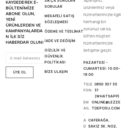
Siparişiniz,
SIKÇA SORULAN
KAYDEDEREK E-
SORULAR
ürünlerimiz veya
BÜLTENIMIZE
ABONE OLUN,
hizmetlerimizle ilgili
MESAFELİ SATIŞ
YENİ
herhangi bir
SÖZLEŞMESİ
ÜRÜNLERDEN VE
sorunuz varsa,
KAMPANYALARDA
ÖDEME VE TESLİMAT
lütfen müşteri
N ILK SIZ
İADE VE DEĞİŞİM
HABERDAR OLUN!
hizmetlerimizle
iletişime geçin.
GİZLİLİK VE
GÜVENLİK
POLİTİKASI
PAZARTESI -
CUMARTESI: 10:00-
BİZE ULAŞIN
18:00
TELE
0850 307 30
FON:
37
(WHATSAPP)
EM
ONLINE@LEZZE
AIL
TDEPOSU.COM
:
A
CAFERAĞA,
D
SAKIZ SK. NO2,