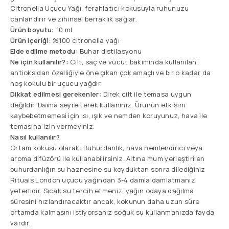
Citronella Uçucu Yağı, ferahlatıcı kokusuyla ruhunuzu
canlandırır ve zihinsel berraklık sağlar.
Ürün boyutu:
10 ml
Ürün içeriği:
%100 citronella yağı
Elde edilme metodu:
Buhar distilasyonu
Ne için kullanılır?:
Cilt, saç ve vücut bakımında kullanılan;
antioksidan özelliğiyle öne çıkan çok amaçlı ve bir o kadar da
hoş kokulu bir uçucu yağdır.
Dikkat edilmesi gerekenler:
Direk cilt ile temasa uygun
değildir. Daima seyrelterek kullanınız. Ürünün etkisini
kaybebetmemesi için ısı, ışık ve nemden koruyunuz, hava ile
temasına izin vermeyiniz.
Nasıl kullanılır?
Ortam kokusu olarak: Buhurdanlık, hava nemlendirici veya
aroma difüzörü ile kullanabilirsiniz. Altına mum yerleştirilen
buhurdanlığın su haznesine su koyduktan sonra dilediğiniz
Rituals London uçucu yağından 3-4 damla damlatmanız
yeterlidir. Sıcak su tercih etmeniz, yağın odaya dağılma
süresini hızlandıracaktır ancak, kokunun daha uzun süre
ortamda kalmasını istiyorsanız soğuk su kullanmanızda fayda
vardır.