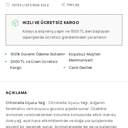
PAYLAŞ
İSTEK LISTESINE EKLE
HIZLI VE ÜCRETSIZ KARGO
Kolayca alışveriş yapın ve 1500 TL den başlayan
siparişlerde ücretsiz gönderimden yararlanın.
100% Güvenli Ödeme Sistemi
Koşulsuz Müşteri
Memnuniyeti
2000 TL ve Üzeri Ücretsiz
Kargo
Canlı Destek
AÇIKLAMA
Citronella Uçucu Yağ :
Citronella Uçucu Yağı, doğanın
ferahlatıcı ve koruyucu gücünü şişede sunar. Özellikle
sivrisinek ve böceklerden korunma konusunda etkili olan bu
özel yağ, açık hava etkinliklerinde ve doğa yürüyüşlerinde
güvenli bir seçenek sunar. Aromaterapide de sıkça kullanılan