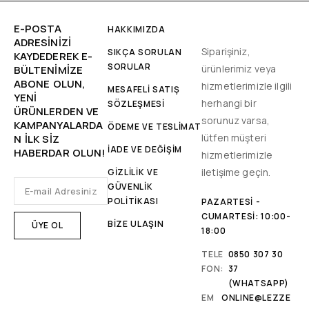
E-POSTA
HAKKIMIZDA
ADRESINIZI
Siparişiniz,
SIKÇA SORULAN
KAYDEDEREK E-
SORULAR
ürünlerimiz veya
BÜLTENIMIZE
ABONE OLUN,
hizmetlerimizle ilgili
MESAFELİ SATIŞ
YENİ
herhangi bir
SÖZLEŞMESİ
ÜRÜNLERDEN VE
sorunuz varsa,
KAMPANYALARDA
ÖDEME VE TESLİMAT
lütfen müşteri
N ILK SIZ
İADE VE DEĞİŞİM
HABERDAR OLUN!
hizmetlerimizle
iletişime geçin.
GİZLİLİK VE
GÜVENLİK
POLİTİKASI
PAZARTESI -
CUMARTESI: 10:00-
BİZE ULAŞIN
18:00
TELE
0850 307 30
FON:
37
(WHATSAPP)
EM
ONLINE@LEZZE