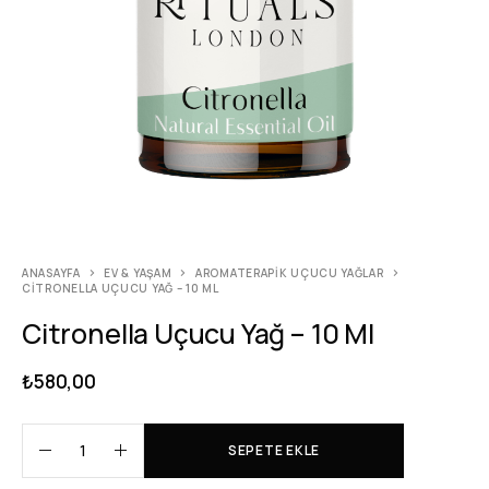
ANASAYFA
EV & YAŞAM
AROMATERAPIK UÇUCU YAĞLAR
CITRONELLA UÇUCU YAĞ – 10 ML
Citronella Uçucu Yağ – 10 Ml
₺
580,00
SEPETE EKLE