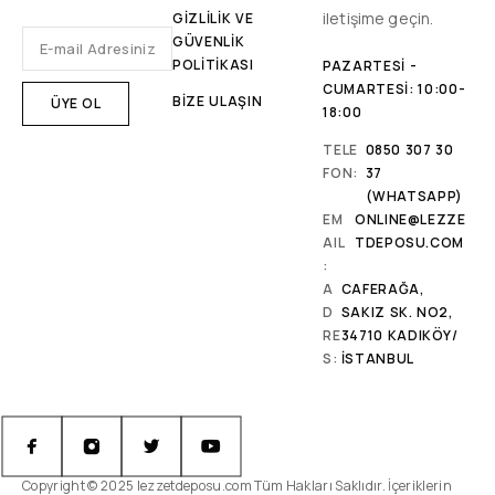
iletişime geçin.
GİZLİLİK VE
GÜVENLİK
POLİTİKASI
PAZARTESI -
CUMARTESI: 10:00-
BİZE ULAŞIN
18:00
TELE
0850 307 30
FON:
37
(WHATSAPP)
EM
ONLINE@LEZZE
AIL
TDEPOSU.COM
:
A
CAFERAĞA,
D
SAKIZ SK. NO2,
RE
34710 KADIKÖY/
S:
İSTANBUL
Copyright © 2025 lezzetdeposu.com Tüm Hakları Saklıdır. İçeriklerin