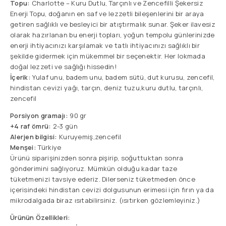
Topu:
Charlotte – Kuru Dutlu, Tarçınlı ve Zencefilli Şekersiz
Enerji Topu, doğanın en saf ve lezzetli bileşenlerini bir araya
getiren sağlıklı ve besleyici bir atıştırmalık sunar. Şeker ilavesiz
olarak hazırlanan bu enerji topları, yoğun tempolu günlerinizde
enerji ihtiyacınızı karşılamak ve tatlı ihtiyacınızı sağlıklı bir
şekilde gidermek için mükemmel bir seçenektir. Her lokmada
doğal lezzeti ve sağlığı hissedin!
İçerik:
Yulaf unu, badem unu, badem sütü, dut kurusu, zencefil,
hindistan cevizi yağı, tarçın, deniz tuzu,kuru dutlu, tarçınlı,
zencefil
Porsiyon gramajı:
90 gr
+4 raf ömrü:
2-3 gün
Alerjen bilgisi:
Kuruyemiş,zencefil
Menşei:
Türkiye
Ürünü siparişinizden sonra pişirip, soğuttuktan sonra
gönderimini sağlıyoruz. Mümkün olduğu kadar taze
tüketmenizi tavsiye ederiz. Dilerseniz tüketmeden önce
içerisindeki hindistan cevizi dolgusunun erimesi için fırın ya da
mikrodalgada biraz ısıtabilirsiniz. (ısıtırken gözlemleyiniz.)
Ürünün Özellikleri: