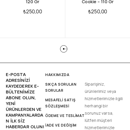
120 Gr
Cookie – 110 Gr
₺
250,00
₺
250,00
E-POSTA
HAKKIMIZDA
ADRESINIZI
Siparişiniz,
SIKÇA SORULAN
KAYDEDEREK E-
SORULAR
ürünlerimiz veya
BÜLTENIMIZE
ABONE OLUN,
hizmetlerimizle ilgili
MESAFELİ SATIŞ
YENİ
herhangi bir
SÖZLEŞMESİ
ÜRÜNLERDEN VE
sorunuz varsa,
KAMPANYALARDA
ÖDEME VE TESLİMAT
lütfen müşteri
N ILK SIZ
İADE VE DEĞİŞİM
HABERDAR OLUN!
hizmetlerimizle