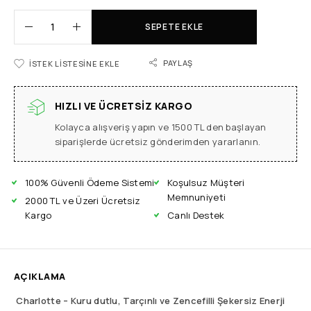
SEPETE EKLE
PAYLAŞ
İSTEK LISTESINE EKLE
HIZLI VE ÜCRETSIZ KARGO
Kolayca alışveriş yapın ve 1500 TL den başlayan
siparişlerde ücretsiz gönderimden yararlanın.
100% Güvenli Ödeme Sistemi
Koşulsuz Müşteri
Memnuniyeti
2000 TL ve Üzeri Ücretsiz
Kargo
Canlı Destek
AÇIKLAMA
Charlotte – Kuru dutlu, Tarçınlı ve Zencefilli Şekersiz Enerji