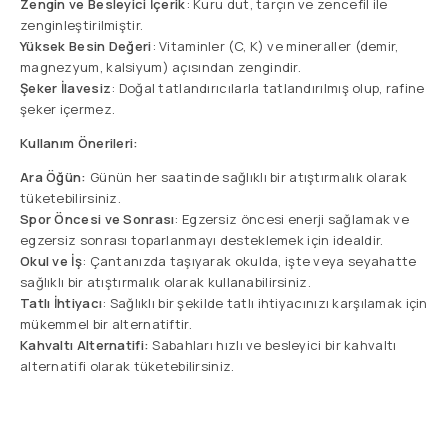
Zengin ve Besleyici İçerik
: Kuru dut, tarçın ve zencefil ile
zenginleştirilmiştir.
Yüksek Besin Değeri
: Vitaminler (C, K) ve mineraller (demir,
magnezyum, kalsiyum) açısından zengindir.
Şeker İlavesiz
: Doğal tatlandırıcılarla tatlandırılmış olup, rafine
şeker içermez.
Kullanım Önerileri:
Ara Öğün:
Günün her saatinde sağlıklı bir atıştırmalık olarak
tüketebilirsiniz.
Spor Öncesi ve Sonrası
: Egzersiz öncesi enerji sağlamak ve
egzersiz sonrası toparlanmayı desteklemek için idealdir.
Okul ve İş
: Çantanızda taşıyarak okulda, işte veya seyahatte
sağlıklı bir atıştırmalık olarak kullanabilirsiniz.
Tatlı İhtiyacı
: Sağlıklı bir şekilde tatlı ihtiyacınızı karşılamak için
mükemmel bir alternatiftir.
Kahvaltı Alternatifi:
Sabahları hızlı ve besleyici bir kahvaltı
alternatifi olarak tüketebilirsiniz.