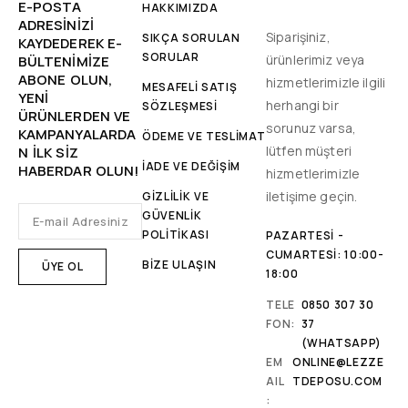
E-POSTA
HAKKIMIZDA
ADRESINIZI
Siparişiniz,
SIKÇA SORULAN
KAYDEDEREK E-
SORULAR
ürünlerimiz veya
BÜLTENIMIZE
ABONE OLUN,
hizmetlerimizle ilgili
MESAFELİ SATIŞ
YENİ
herhangi bir
SÖZLEŞMESİ
ÜRÜNLERDEN VE
sorunuz varsa,
KAMPANYALARDA
ÖDEME VE TESLİMAT
lütfen müşteri
N ILK SIZ
İADE VE DEĞİŞİM
HABERDAR OLUN!
hizmetlerimizle
iletişime geçin.
GİZLİLİK VE
GÜVENLİK
POLİTİKASI
PAZARTESI -
CUMARTESI: 10:00-
BİZE ULAŞIN
18:00
TELE
0850 307 30
FON:
37
(WHATSAPP)
EM
ONLINE@LEZZE
AIL
TDEPOSU.COM
: