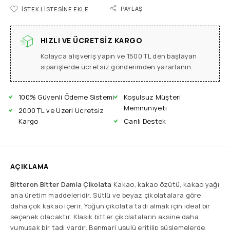
PAYLAŞ
İSTEK LISTESINE EKLE
HIZLI VE ÜCRETSIZ KARGO
Kolayca alışveriş yapın ve 1500 TL den başlayan
siparişlerde ücretsiz gönderimden yararlanın.
100% Güvenli Ödeme Sistemi
Koşulsuz Müşteri
Memnuniyeti
2000 TL ve Üzeri Ücretsiz
Kargo
Canlı Destek
AÇIKLAMA
Bitteron Bitter Damla Çikolata
Kakao, kakao özütü, kakao yağı
ana üretim maddeleridir. Sütlü ve beyaz çikolatalara göre
daha çok kakao içerir. Yoğun çikolata tadı almak için ideal bir
seçenek olacaktır. Klasik bitter çikolataların aksine daha
yumuşak bir tadı vardır. Benmari usulü eritilip süslemelerde