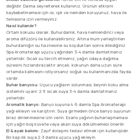
değildir. Daima seyrelterek kullanınız. Ürünün etkisini
kaybebetmemesi için ısı, ışık ve nemden koruyunuz, hava ile
temasına izin vermeyiniz.
Nasıl kullanılır?
Ortam kokusu olarak: Buhurdanlık, hava nemlendirici veya
aroma difüzörü ile kullanabilirsiniz. Altına mum yerleştirilen
buhurdanlığın su haznesine su koyduktan sonra dilediğiniz
Spa Aromaterapi uçucu yağından 3-4 damla damlatmanız
yeterlidir. Sıcak su tercih etmeniz, yağın odaya dağılma
süresini hızlandıracaktır ancak, kokunun daha uzun süre
ortamda kalmasını istiyorsanız soğuk su kullanmanızda fayda
vardır.
Buhar banyosu:
Uçucu yağların solunması, beynin koku alma
sistemini uyarır. 2 lt sıcak suya 3-4 damla damlatmanız
yeterlidir.
Aromatik banyo:
Banyo suyuna 4-5 damla Spa Aromaterapi
yağı ekleyin ve karıştırın. Suya girmeden önce banyo suyunun
biraz dinlenmesine izin verin. Esans yağının buharlaşmaması
için yağın boş küvete veya akan suya dökülmemesi önerilir.
El & ayak bakımı:
Zayıf dolaşımı tedavi etmek için kullanışlıdır.
Bir kap ılık suya 2-3 damla uçucu yağ ekleyin.