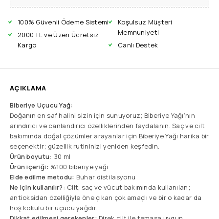
100% Güvenli Ödeme Sistemi
Koşulsuz Müşteri
Memnuniyeti
2000 TL ve Üzeri Ücretsiz
Kargo
Canlı Destek
AÇIKLAMA
Biberiye Uçucu Yağ:
Doğanın en saf halini sizin için sunuyoruz; Biberiye Yağı’nın
arındırıcı ve canlandırıcı özelliklerinden faydalanın. Saç ve cilt
bakımında doğal çözümler arayanlar için Biberiye Yağı harika bir
seçenektir; güzellik rutininizi yeniden keşfedin.
Ürün boyutu:
30 ml
Ürün içeriği:
%100 biberiye yağı
Elde edilme metodu:
Buhar distilasyonu
Ne için kullanılır?:
Cilt, saç ve vücut bakımında kullanılan;
antioksidan özelliğiyle öne çıkan çok amaçlı ve bir o kadar da
hoş kokulu bir uçucu yağdır.
Dikkat edilmesi gerekenler:
Direk cilt ile temasa uygun