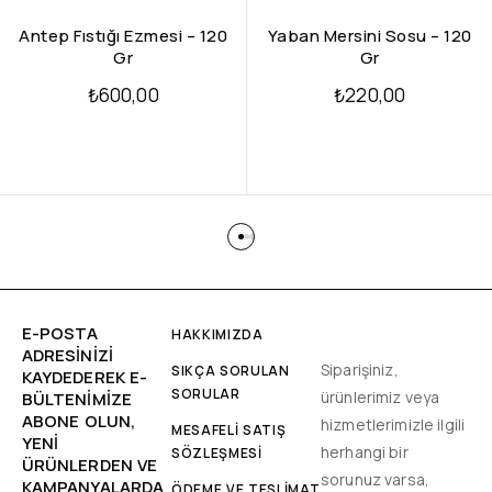
Antep Fıstığı Ezmesi – 120
Yaban Mersini Sosu – 120
Gr
Gr
₺
600,00
₺
220,00
E-POSTA
HAKKIMIZDA
ADRESINIZI
Siparişiniz,
SIKÇA SORULAN
KAYDEDEREK E-
SORULAR
ürünlerimiz veya
BÜLTENIMIZE
ABONE OLUN,
hizmetlerimizle ilgili
MESAFELİ SATIŞ
YENİ
herhangi bir
SÖZLEŞMESİ
ÜRÜNLERDEN VE
sorunuz varsa,
KAMPANYALARDA
ÖDEME VE TESLİMAT