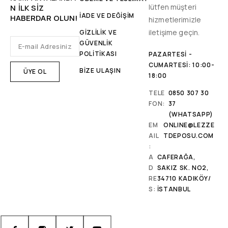
lütfen müşteri
N ILK SIZ
İADE VE DEĞİŞİM
HABERDAR OLUN!
hizmetlerimizle
iletişime geçin.
GİZLİLİK VE
GÜVENLİK
POLİTİKASI
PAZARTESI -
CUMARTESI: 10:00-
BİZE ULAŞIN
18:00
TELE
0850 307 30
FON:
37
(WHATSAPP)
EM
ONLINE@LEZZE
AIL
TDEPOSU.COM
:
A
CAFERAĞA,
D
SAKIZ SK. NO2,
RE
34710 KADIKÖY/
S:
İSTANBUL