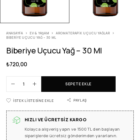
ANASAYFA
EV & YAŞAM
AROMATERAPIK UÇUCU YAĞLAR
BIBERIYE UÇUCU YAĞ – 30 ML
Biberiye Uçucu Yağ – 30 Ml
₺
720,00
SEPETE EKLE
PAYLAŞ
İSTEK LISTESINE EKLE
HIZLI VE ÜCRETSIZ KARGO
Kolayca alışveriş yapın ve 1500 TL den başlayan
siparişlerde ücretsiz gönderimden yararlanın.