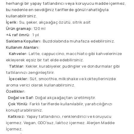
herhangi bir yapay tatlandırıcı veya koruyucu madde içermez,
bu nedenle en sevdiğiniz tariflerde gönül rahatlığıyla
kullanabilirsiniz.
İçerik:
Su, şeker, akçaağaç özütü, sitrik asit
Ürün gramajı:
120 ml
+4 raf ömrü:
1 yıl
Saklama Koşulları:
Buzdolabında muhafaza edebilirsiniz.
Kullanım Alanları:
Kahveler:
Latte, cappuccino, macchiato gibi kahvelerinize
ekleyerek eşsiz bir tat elde edebilirsiniz.
Tatlılar:
Kekler, kurabiyeler, pudingler ve dondurmalar gibi
tatlılarınızı zenginleştirir.
İçecekler:
Süt, smoothie, milkshake ve kokteyllerinizde
aroma verici olarak kullanabilirsiniz.
Özellikler:
Doğal ve Saf:
Doğal akçaağaçtan üretilmiştir.
Çok Yönlü:
Farklı tariflerde kullanılabilir, yaratıcılığınızı
konuşturabilirsiniz.
Katkısız:
Yapay tatlandırıcı, renklendirici ve koruyucu
içermez. Vegan, GDO’suz, laktoz içermez. Alerjen Madde
İçermez.