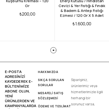
Kuşburnu Kreması – 120
Enerji Kutusu / Hindistan
Gr
Cevizi & Yer Fıstığı & Fındık
& Badem & Antep Fıstığı
₺
200,00
Ezmesi / 120 Gr X 5 Adet
₺
1.600,00
E-POSTA
HAKKIMIZDA
ADRESINIZI
Siparişiniz,
SIKÇA SORULAN
KAYDEDEREK E-
SORULAR
ürünlerimiz veya
BÜLTENIMIZE
ABONE OLUN,
hizmetlerimizle ilgili
MESAFELİ SATIŞ
YENİ
herhangi bir
SÖZLEŞMESİ
ÜRÜNLERDEN VE
sorunuz varsa,
KAMPANYALARDA
ÖDEME VE TESLİMAT