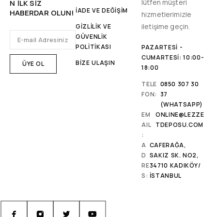
lütfen müşteri
N ILK SIZ
İADE VE DEĞİŞİM
HABERDAR OLUN!
hizmetlerimizle
iletişime geçin.
GİZLİLİK VE
GÜVENLİK
POLİTİKASI
PAZARTESI -
CUMARTESI: 10:00-
BİZE ULAŞIN
18:00
TELE
0850 307 30
FON:
37
(WHATSAPP)
EM
ONLINE@LEZZE
AIL
TDEPOSU.COM
:
A
CAFERAĞA,
D
SAKIZ SK. NO2,
RE
34710 KADIKÖY/
S:
İSTANBUL