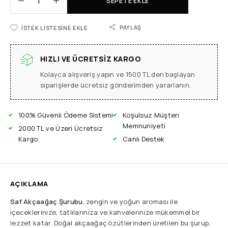
SEPETE EKLE
PAYLAŞ
İSTEK LISTESINE EKLE
HIZLI VE ÜCRETSIZ KARGO
Kolayca alışveriş yapın ve 1500 TL den başlayan
siparişlerde ücretsiz gönderimden yararlanın.
100% Güvenli Ödeme Sistemi
Koşulsuz Müşteri
Memnuniyeti
2000 TL ve Üzeri Ücretsiz
Kargo
Canlı Destek
AÇIKLAMA
Saf Akçaağaç Şurubu
, zengin ve yoğun aroması ile
içeceklerinize, tatlılarınıza ve kahvelerinize mükemmel bir
lezzet katar. Doğal akçaağaç özütlerinden üretilen bu şurup,