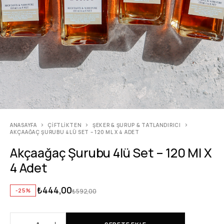
ANASAYFA
ÇIFTLIKTEN
ŞEKER & ŞURUP & TATLANDIRICI
AKÇAAĞAÇ ŞURUBU 4LÜ SET – 120 ML X 4 ADET
Akçaağaç Şurubu 4lü Set – 120 Ml X
4 Adet
₺
444,00
-25%
₺
592,00