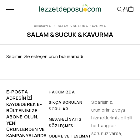
ANASAYFA
SALAM & SUCUK & KAVURMA
SALAM & SUCUK & KAVURMA
Seçiminizle eşleşen ürün bulunamadı.
E-POSTA
HAKKIMIZDA
ADRESINIZI
Siparişiniz,
SIKÇA SORULAN
KAYDEDEREK E-
SORULAR
ürünlerimiz veya
BÜLTENIMIZE
ABONE OLUN,
hizmetlerimizle ilgili
MESAFELİ SATIŞ
YENİ
herhangi bir
SÖZLEŞMESİ
ÜRÜNLERDEN VE
sorunuz varsa,
KAMPANYALARDA
ÖDEME VE TESLİMAT