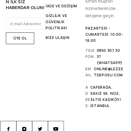
lütfen müşteri
N ILK SIZ
İADE VE DEĞİŞİM
HABERDAR OLUN!
hizmetlerimizle
iletişime geçin.
GİZLİLİK VE
GÜVENLİK
POLİTİKASI
PAZARTESI -
CUMARTESI: 10:00-
BİZE ULAŞIN
18:00
TELE
0850 307 30
FON:
37
(WHATSAPP)
EM
ONLINE@LEZZE
AIL
TDEPOSU.COM
:
A
CAFERAĞA,
D
SAKIZ SK. NO2,
RE
34710 KADIKÖY/
S:
İSTANBUL