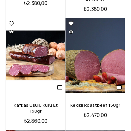
₺
2.380,00
₺
2.380,00
Kafkas Usulü Kuru Et
Kekikli Roastbeef 150gr
150gr
₺
2.470,00
₺
2.860,00