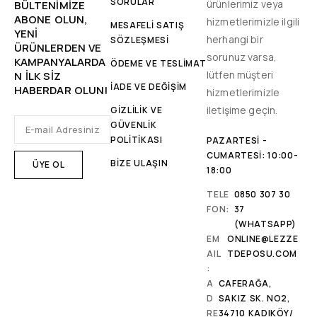
SORULAR
ürünlerimiz veya
BÜLTENIMIZE
ABONE OLUN,
hizmetlerimizle ilgili
MESAFELİ SATIŞ
YENİ
herhangi bir
SÖZLEŞMESİ
ÜRÜNLERDEN VE
sorunuz varsa,
KAMPANYALARDA
ÖDEME VE TESLİMAT
lütfen müşteri
N ILK SIZ
İADE VE DEĞİŞİM
HABERDAR OLUN!
hizmetlerimizle
iletişime geçin.
GİZLİLİK VE
GÜVENLİK
POLİTİKASI
PAZARTESI -
CUMARTESI: 10:00-
BİZE ULAŞIN
18:00
TELE
0850 307 30
FON:
37
(WHATSAPP)
EM
ONLINE@LEZZE
AIL
TDEPOSU.COM
:
A
CAFERAĞA,
D
SAKIZ SK. NO2,
RE
34710 KADIKÖY/